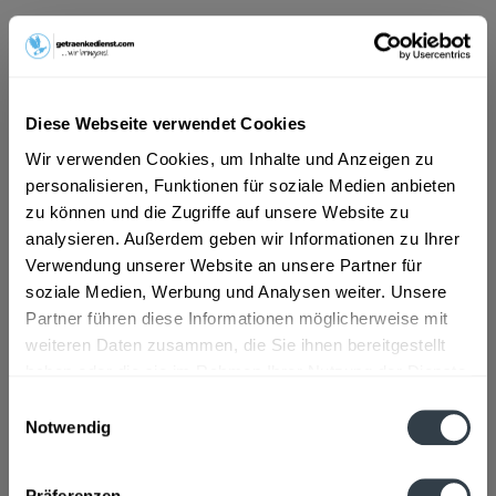
21,59 € *
Inhalt:
10 Liter (2,16 € * / 1 Liter)
inkl. MwSt.
zzgl. Lieferkosten
Diese Webseite verwendet Cookies
Vorrätig
MEHRWEG
Wir verwenden Cookies, um Inhalte und Anzeigen zu
personalisieren, Funktionen für soziale Medien anbieten
+3,10 € Pfand
zu können und die Zugriffe auf unsere Website zu
In den
Warenkorb
analysieren. Außerdem geben wir Informationen zu Ihrer
Verwendung unserer Website an unsere Partner für
Hinzugefügt
soziale Medien, Werbung und Analysen weiter. Unsere
Artikel-Nr.:
10154
Partner führen diese Informationen möglicherweise mit
weiteren Daten zusammen, die Sie ihnen bereitgestellt
Beschreibung
haben oder die sie im Rahmen Ihrer Nutzung der Dienste
gesammelt haben.
"Ausgesuchte dunkle Malze mit feinem Röstaroma machen
Einwilligungsauswahl
ERDINGER Dunkel zu einem vollmundigen...
mehr
Notwendig
Datenschutzbestimmungen
Zutaten und Allergene
Präferenzen