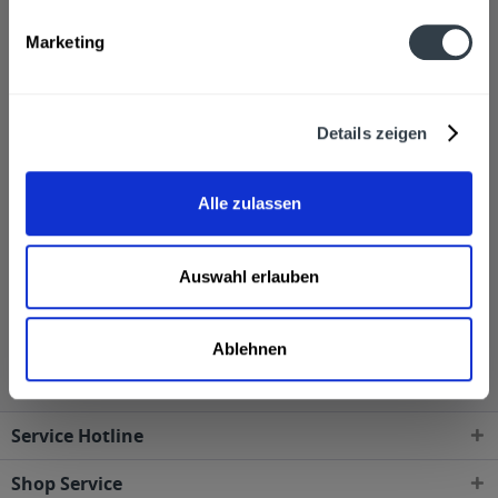
Sektkellerei hergestellt. Sekt wird  im Gegensatz zu
Marketing
normalem Wein  zweimal vergoren. Nach der ersten
Gärung ist er eigentlich ein ganz normaler Wein und
wird dann in Flaschen oder Fässer abgefüllt. Aber dann
passiert das Entscheidende: Es kommen noch etwas
Details zeigen
Zucker und frische Hefe hinzu, sodass eine zweite
Gärung einsetzt. Weil die Flasche aber dicht
Alle zulassen
verschlossen ist, kann die entstehende Kohlensäure
nicht entweichen und es entsteht das köstliche Prickeln.
Auswahl erlauben
Sekt wird in den folgenden Regionen, Städten, Orten
und Postleitzahl-Gebieten geliefert
Ablehnen
Service Hotline
Shop Service