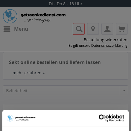
Di - Do 8 - 18 Uhr
Menü
Bestellung widerrufen
Es gilt unsere
Datenschutzerklärung
Sekt online bestellen und liefern lassen
.
mehr erfahren »
Sekt bei getrankedienst.com bestellen und
liefern lassen