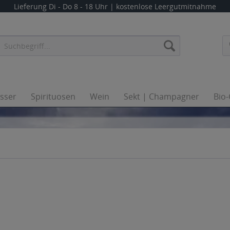
Lieferung
Di - Do 8 - 18 Uhr
| kostenlose Leergutmitnahme
sser
Spirituosen
Wein
Sekt | Champagner
Bio