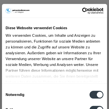
Dieser Artikel steht derzeit nicht zur Verfügung!
11,19 € *
Diese Webseite verwendet Cookies
Inhalt:
12 Liter (0,93 € * / 1 Liter)
Wir verwenden Cookies, um Inhalte und Anzeigen zu
inkl. MwSt.
zzgl. Lieferkosten
personalisieren, Funktionen für soziale Medien anbieten
Derzeit nicht verfügbar.
zu können und die Zugriffe auf unsere Website zu
MEHRWEG
analysieren. Außerdem geben wir Informationen zu Ihrer
+3,30 € Pfand
Verwendung unserer Website an unsere Partner für
soziale Medien, Werbung und Analysen weiter. Unsere
Artikel-Nr.:
33302
Partner führen diese Informationen möglicherweise mit
weiteren Daten zusammen, die Sie ihnen bereitgestellt
haben oder die sie im Rahmen Ihrer Nutzung der Dienste
Beschreibung
gesammelt haben.
mehr
Einwilligungsauswahl
Notwendig
Datenschutzbestimmungen
Zutaten und Allergene