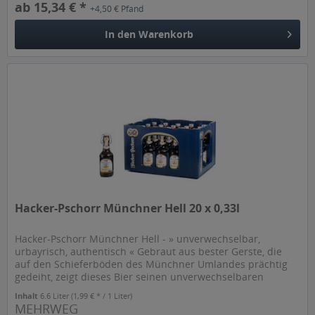
ab 15,34 € *
+4,50 € Pfand
In den
Warenkorb
Hacker-Pschorr Münchner Hell 20 x 0,33l
Hacker-Pschorr Münchner Hell - » unverwechselbar,
urbayrisch, authentisch « Gebraut aus bester Gerste, die
auf den Schieferböden des Münchner Umlandes prächtig
gedeiht, zeigt dieses Bier seinen unverwechselbaren
urbayerisch-authentischen...
Inhalt
6.6 Liter
(1,99 € * / 1 Liter)
MEHRWEG