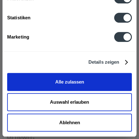
ab 70,50 € *
+30,00 € Pfand
In den
Warenkorb
Statistiken
Marketing
Details zeigen
Alle zulassen
Hacker-Pschorr Natur-Radler 20 x 0,5l
Auswahl erlauben
Ablehnen
Inhalt
10 Liter
(1,49 € * / 1 Liter)
MEHRWEG