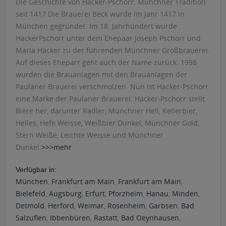
Die Geschichte von Hacker-Pschorr: Münchner Tradition
seit 1417 Die Brauerei Beck wurde im Jahr 1417 in
München gegründet. Im 18. Jahrhundert wurde
HackerPschorr unter dem Ehepaar Joseph Pschorr und
Maria Hacker zu der führenden Münchner Großbrauerei.
Auf dieses Eheparr geht auch der Name zurück. 1998
wurden die Brauanlagen mit den Brauanlagen der
Paulaner Brauerei verschmolzen. Nun ist Hacker-Pschorr
eine Marke der Paulaner Brauerei. Hacker-Pschorr stellt
Biere her, darunter Radler, Münchner Hell, Kellerbier,
Helles, Hefe Weisse, Weißbier Dunkel, Münchner Gold,
Stern Weiße, Leichte Weisse und Münchner
Dunkel.
>>>mehr
Verfügbar in:
München
,
Frankfurt am Main
,
Frankfurt am Main
,
Bielefeld
,
Augsburg
,
Erfurt
,
Pforzheim
,
Hanau
,
Minden
,
Detmold
,
Herford
,
Weimar
,
Rosenheim
,
Garbsen
,
Bad
Salzuflen
,
Ibbenbüren
,
Rastatt
,
Bad Oeynhausen
,