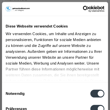
ab 16,99 € *
+4,50 € Pfand
In den
Warenkorb
Diese Webseite verwendet Cookies
Wir verwenden Cookies, um Inhalte und Anzeigen zu
personalisieren, Funktionen für soziale Medien anbieten
zu können und die Zugriffe auf unsere Website zu
analysieren. Außerdem geben wir Informationen zu Ihrer
Verwendung unserer Website an unsere Partner für
soziale Medien, Werbung und Analysen weiter. Unsere
Partner führen diese Informationen möglicherweise mit
Hacker Kellerbier 30l
weiteren Daten zusammen, die Sie ihnen bereitgestellt
haben oder die sie im Rahmen Ihrer Nutzung der Dienste
gesammelt haben.
Einwilligungsauswahl
Notwendig
Datenschutzbestimmungen
Inhalt
30 Liter
(2,35 € * / 1 Liter)
MEHRWEG
Präferenzen