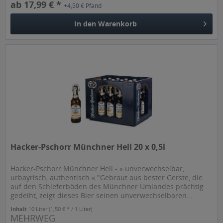
ab 17,99 € *
+4,50 € Pfand
In den
Warenkorb
Hacker-Pschorr Münchner Hell 20 x 0,5l
Hacker-Pschorr Münchner Hell - » unverwechselbar,
urbayrisch, authentisch « "Gebraut aus bester Gerste, die
auf den Schieferböden des Münchner Umlandes prächtig
gedeiht, zeigt dieses Bier seinen unverwechselbaren...
Inhalt
10 Liter
(1,50 € * / 1 Liter)
MEHRWEG