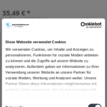
35,49 € *
Inhalt:
6.6 Liter (5,38 € * / 1 Liter)
inkl. MwSt.
ggf. zzgl. Erschwerniszuschlag
Vorrätig
MEHRWEG
+6,50 € Pfand
Diese Webseite verwendet Cookies
Wir verwenden Cookies, um Inhalte und Anzeigen zu
In den
Warenkorb
personalisieren, Funktionen für soziale Medien anbieten
Hinzugefügt
zu können und die Zugriffe auf unsere Website zu
analysieren. Außerdem geben wir Informationen zu Ihrer
Artikel-Nr.:
12319
Verwendung unserer Website an unsere Partner für
soziale Medien, Werbung und Analysen weiter. Unsere
Beschreibung
Partner führen diese Informationen möglicherweise mit
DE-ÖKO-001 zertifiziert
mehr
weiteren Daten zusammen, die Sie ihnen bereitgestellt
haben oder die sie im Rahmen Ihrer Nutzung der Dienste
Zutaten und Allergene
gesammelt haben.
Einwilligungsauswahl
Wasser, Bio-Ingwersaft, Bio-Rohzucker, Kohlensäure
mehr