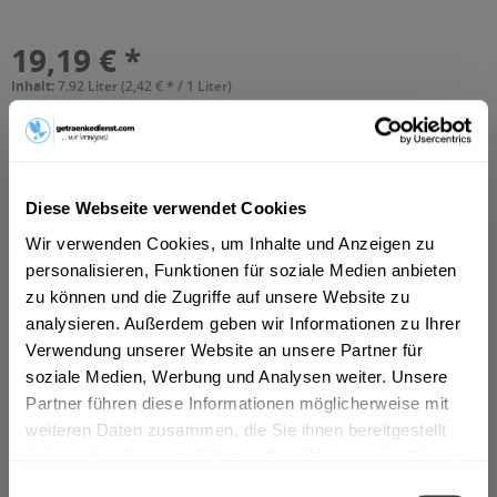
19,19 € *
Inhalt:
7.92 Liter (2,42 € * / 1 Liter)
inkl. MwSt.
ggf. zzgl. Erschwerniszuschlag
Vorrätig
MEHRWEG
+3,42 € Pfand
Diese Webseite verwendet Cookies
In den
Warenkorb
Wir verwenden Cookies, um Inhalte und Anzeigen zu
personalisieren, Funktionen für soziale Medien anbieten
Hinzugefügt
zu können und die Zugriffe auf unsere Website zu
Artikel-Nr.:
14870
analysieren. Außerdem geben wir Informationen zu Ihrer
Verwendung unserer Website an unsere Partner für
Beschreibung
soziale Medien, Werbung und Analysen weiter. Unsere
"Durch die Auswahl hochwertiger Rohstoffe und einer
Partner führen diese Informationen möglicherweise mit
speziellen Brautechnik, schmeckt es trotz...
mehr
weiteren Daten zusammen, die Sie ihnen bereitgestellt
haben oder die sie im Rahmen Ihrer Nutzung der Dienste
Zutaten und Allergene
gesammelt haben.
Einwilligungsauswahl