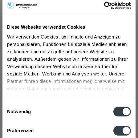
9,99 € *
Inhalt:
0.7 Liter (14,27 € * / 1 Liter)
Diese Webseite verwendet Cookies
inkl. MwSt.
ggf. zzgl. Erschwerniszuschlag
Wir verwenden Cookies, um Inhalte und Anzeigen zu
Vorrätig
personalisieren, Funktionen für soziale Medien anbieten
In den
Warenkorb
zu können und die Zugriffe auf unsere Website zu
analysieren. Außerdem geben wir Informationen zu Ihrer
Hinzugefügt
Verwendung unserer Website an unsere Partner für
Artikel-Nr.:
30964
soziale Medien, Werbung und Analysen weiter. Unsere
Partner führen diese Informationen möglicherweise mit
Beschreibung
weiteren Daten zusammen, die Sie ihnen bereitgestellt
mehr
haben oder die sie im Rahmen Ihrer Nutzung der Dienste
gesammelt haben.
Einwilligungsauswahl
Zutaten und Allergene
Notwendig
Datenschutzbestimmungen
Wasser, WEIZEN
mehr
Präferenzen
Hersteller