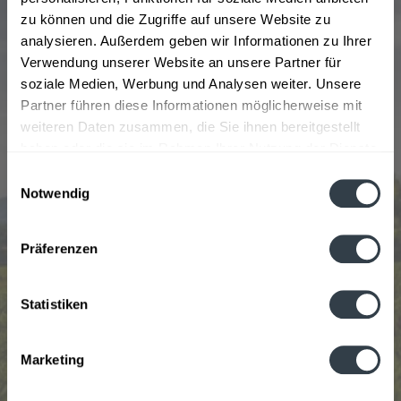
Cousins Axel und Thomas Stauder geführt. Zu den
zu können und die Zugriffe auf unsere Website zu
Produkten der Brauerei zählen Stauder Pils, Stauder
analysieren. Außerdem geben wir Informationen zu Ihrer
Ruhrtyp Hell, Stauder alkoholfrei, Tut Gut Malz,
Verwendung unserer Website an unsere Partner für
Borbecker Helles Dampfbier, Borbecker Salonbier,
soziale Medien, Werbung und Analysen weiter. Unsere
Stauder Radler, die alkoholfreie Stauder Fassbrause
Partner führen diese Informationen möglicherweise mit
Zitrone und Stauder Fassbrause Apfel-Rhabarber. Diese
weiteren Daten zusammen, die Sie ihnen bereitgestellt
Biere können online über einen Getränkeservice
haben oder die sie im Rahmen Ihrer Nutzung der Dienste
bestellt werden. Die Getränke werden dann direkt vom
gesammelt haben.
Einwilligungsauswahl
Getränkelieferservice geliefert.
Notwendig
Datenschutzbestimmungen
Präferenzen
Beliebtheit
Statistiken
Marketing