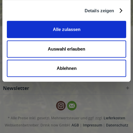
Stauder wird in den folgenden Regionen, Städten,
Orten und Postleitzahl-Gebieten geliefert
Details zeigen
Alle zulassen
Service Hotline
Kundenmeinungen
Auswahl erlauben
Shop Service
Ablehnen
Informationen
Newsletter
* Alle Preise inkl. gesetzl. Mehrwertsteuer und ggf. zzgl.
Lieferkosten
Webseitenbetreiber: Drink now GmbH:
AGB
|
Impressum
|
Datenschutz