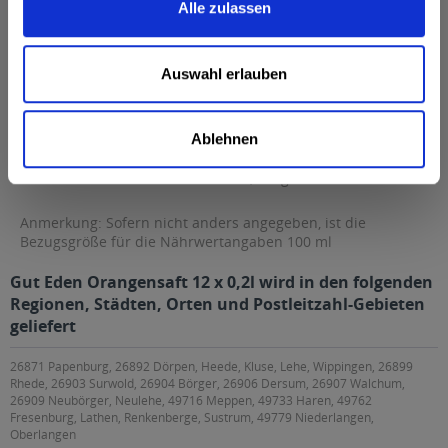
Alle zulassen
Fett
0,2 g
davon gesättigte Fettsäuren
0,04 g
Auswahl erlauben
Kohlenhydrate
8,8 g
davon Zucker
8,8 g
Ablehnen
Eiweiß
0,7 g
Salz
0,002 g
Anmerkung: Sofern nicht anders angegeben, ist die
Bezugsgröße für die Nährwertangaben 100 ml
Gut Eden Orangensaft 12 x 0,2l wird in den folgenden
Regionen, Städten, Orten und Postleitzahl-Gebieten
geliefert
26871 Papenburg, 26892 Dörpen, Heede, Kluse, Lehe, Wippingen, 26899
Rhede, 26903 Surwold, 26904 Börger, 26906 Dersum, 26907 Walchum,
26909 Neubörger, Neulehe, 49716 Meppen, 49733 Haren, 49762
Fresenburg, Lathen, Renkenberge, Sustrum, 49779 Niederlangen,
Oberlangen