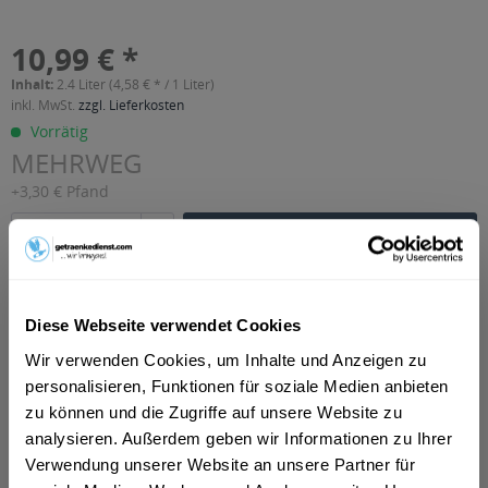
10,99 € *
Inhalt:
2.4 Liter (4,58 € * / 1 Liter)
inkl. MwSt.
zzgl. Lieferkosten
Vorrätig
MEHRWEG
+3,30 € Pfand
In den
Warenkorb
Hinzugefügt
Artikel-Nr.:
26530
Diese Webseite verwendet Cookies
Beschreibung
Wir verwenden Cookies, um Inhalte und Anzeigen zu
mehr
personalisieren, Funktionen für soziale Medien anbieten
"Gut Eden Orangensaft 12 x 0,2l"
zu können und die Zugriffe auf unsere Website zu
analysieren. Außerdem geben wir Informationen zu Ihrer
Geschmacksrichtung:
Orange
Verwendung unserer Website an unsere Partner für
Material:
Glas - Mehrweg