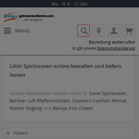
Mo - Fr 8 - 17 Uhr
Menü
Bestellung widerrufen
Es gilt unsere
Datenschutzerklärung
Likör Spirituosen online bestellen und liefern
lassen
.
Unsere beliebtesten Marken sind z.B.
Sasse Spirituosen
,
Berliner Luft Pfefferminzlikör
,
Southern Comfort
,
Pernod
,
Kleiner Feigling
und
Baileys Irish Cream
.
Filtern