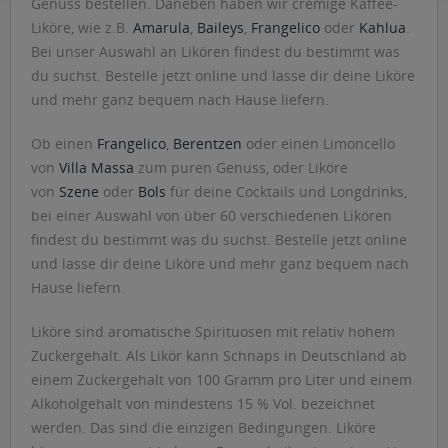
Genuss bestellen. Daneben haben wir cremige Kaffee-
Liköre, wie z.B.
Amarula
,
Baileys
,
Frangelico
oder
Kahlua
.
Bei unser Auswahl an Likören findest du bestimmt was
du suchst. Bestelle jetzt online und lasse dir deine Liköre
und mehr ganz bequem nach Hause liefern.
Ob einen
Frangelico
,
Berentzen
oder einen Limoncello
von
Villa Massa
zum puren Genuss, oder Liköre
von
Szene
oder
Bols
für deine Cocktails und Longdrinks,
bei einer Auswahl von über 60 verschiedenen Likören
findest du bestimmt was du suchst. Bestelle jetzt online
und lasse dir deine Liköre und mehr ganz bequem nach
Hause liefern.
Liköre sind aromatische Spirituosen mit relativ hohem
Zuckergehalt. Als Likör kann Schnaps in Deutschland ab
einem Zuckergehalt von 100 Gramm pro Liter und einem
Alkoholgehalt von mindestens 15 % Vol. bezeichnet
werden. Das sind die einzigen Bedingungen. Liköre