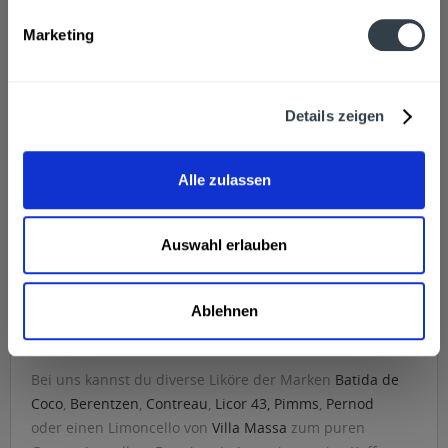
Sasse Münsterländer
Aperitif 0,7l
Marketing
Inhalt
0.7 Liter
(25,64 € * / 1 Liter)
17,95 € *
Details zeigen
In den
Alle zulassen
Hinzugefügt
Auswahl erlauben
Liköre bei getrankedienst.com bestellen und
Ablehnen
liefern lassen
Bei uns kannst du diverse Liköre der Marken
Batida de
Coco
,
Berentzen
,
Contreau
,
Licor 43,
Pimms
,
Pernod
oder einen Limoncello von
Villa Massa
zum puren