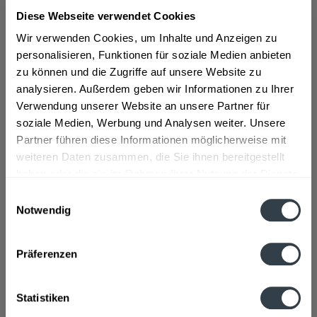
Diese Webseite verwendet Cookies
Wir verwenden Cookies, um Inhalte und Anzeigen zu
personalisieren, Funktionen für soziale Medien anbieten
Kleiner Feigling
Sasse Bio Kakao mit
Original 30 x 0,02l
Nuss 0,7l
zu können und die Zugriffe auf unsere Website zu
analysieren. Außerdem geben wir Informationen zu Ihrer
Inhalt
0.6 Liter
(33,32 € * / 1 Liter)
Inhalt
0.7 Liter
(25,64 € * / 1 Liter)
Verwendung unserer Website an unsere Partner für
19,99 € *
17,95 € *
soziale Medien, Werbung und Analysen weiter. Unsere
Partner führen diese Informationen möglicherweise mit
weiteren Daten zusammen, die Sie ihnen bereitgestellt
Details
In den
haben oder die sie im Rahmen Ihrer Nutzung der Dienste
gesammelt haben.
Hinzugefügt
Einwilligungsauswahl
Notwendig
Datenschutzbestimmungen
Präferenzen
Statistiken