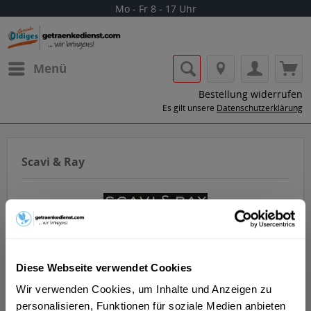
Mo - Fr 8 - 17 Uhr
Menü
Bestellung widerrufen
Es gilt unsere
Datenschutzerklärung
Scavi & Ray
Diese Webseite verwendet Cookies
Lass dir die Getränke von Scavi & Ray
nach Hause oder ins Büro liefern.
Wir verwenden Cookies, um Inhalte und Anzeigen zu
personalisieren, Funktionen für soziale Medien anbieten