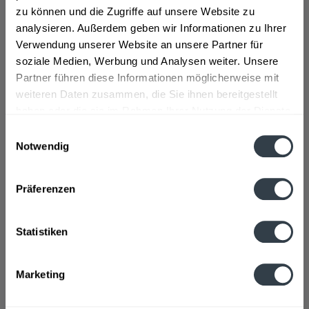
Die Scavi and Ray Winery ist eine italienische Firma, zu
zu können und die Zugriffe auf unsere Website zu
der die gleichnamige Marke Scavi & Ray gehört. Sie will
analysieren. Außerdem geben wir Informationen zu Ihrer
italienische Lebensfreude, und einen Genuss auf
Verwendung unserer Website an unsere Partner für
höchstem Niveau vermitteln. Damit ist sie der Inbegriff
soziale Medien, Werbung und Analysen weiter. Unsere
des mediteranen Lebensgefühls.Ihren einzigartigen
Partner führen diese Informationen möglicherweise mit
Charakter erhalten die Weine, weil höchste
weiteren Daten zusammen, die Sie ihnen bereitgestellt
Qualitätsansprüche eingehalten werden, die zur
haben oder die sie im Rahmen Ihrer Nutzung der Dienste
italienischen Tradition gehören. Scavi & Ray bietet
gesammelt haben.
Einwilligungsauswahl
folgende Produkte an: Prosecco Frizzante, Ice Prestige,
Notwendig
Rosato Frizzante, Prosecco Spumante, Sprizzione, Hugo,
Datenschutzbestimmungen
Secco Frizzante und den Momento D'Oro.
>>>mehr
Präferenzen
Statistiken
Marketing
Diese Produkte können online über einen Getränkeseri