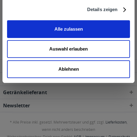
bestellt werden. Die Getränke werden dann direkt vom
Details zeigen
Getränkelieferservice geliefert.
Alle zulassen
Scavi & Ray wird in den folgenden Regionen, Städten,
Orten und Postleitzahl-Gebieten geliefert
Auswahl erlauben
Service Hotline
Ablehnen
Shop Service
Getränkelieferant
Newsletter
* Alle Preise inkl. gesetzl. Mehrwertsteuer und ggf. zzgl.
Lieferkosten
,
wenn nicht anders beschrieben
Webseitenbetreiber: Drink now GmbH:
AGB
|
Impressum
|
Datenschutz