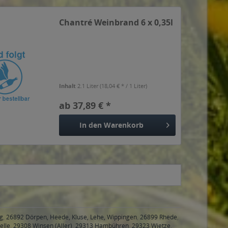
Chantré Weinbrand 6 x 0,35l
Inhalt
2.1 Liter
(18,04 € * / 1 Liter)
ab 37,89 € *
In den
Warenkorb
g
,
26892 Dörpen, Heede, Kluse, Lehe, Wippingen
,
26899 Rhede
,
elle
,
29308 Winsen (Aller)
,
29313 Hambühren
,
29323 Wietze
,