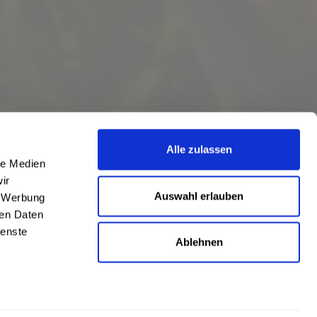
nheilingen, Schönstedt, Sundhausen, Tottleben, Weberstedt
Alle zulassen
le Medien
ir
Auswahl erlauben
, Werbung
ren Daten
ienste
Ablehnen
eschrieben
len
,
Hörstel
und
Damme
,
Lathen
,
Nienstädt
,
Lengerich
und
Garbsen
,