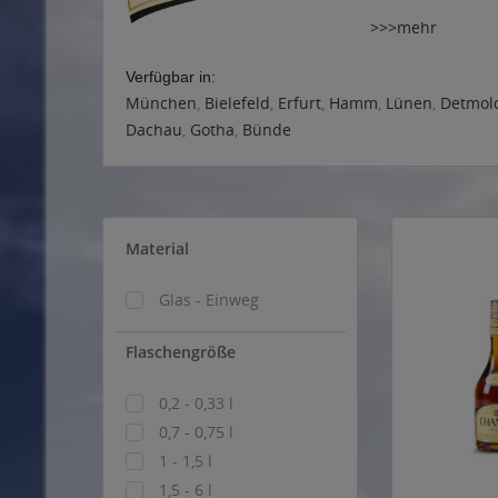
>>>mehr
Verfügbar in:
München
,
Bielefeld
,
Erfurt
,
Hamm
,
Lünen
,
Detmol
Dachau
,
Gotha
,
Bünde
Material
Glas - Einweg
Flaschengröße
0,2 - 0,33 l
0,7 - 0,75 l
1 - 1,5 l
1,5 - 6 l