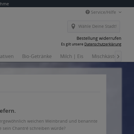
nahme
Service/Hilfe
Wähle Deine Stadt!
Bestellung widerrufen
Es gilt unsere
Datenschutzerklärung
nativen
Bio-Getränke
Milch | Eis
Mischkästen
Ha

efern.
ußergewöhnlich weichen Weinbrand und benannte
te sein Chantré schreiben würde?