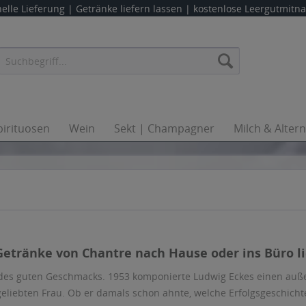
elle Lieferung |
Getränke liefern lassen
| kostenlose Leergutmit
pirituosen
Wein
Sekt | Champagner
Milch & Alter
 Getränke von Chantre nach Hause oder ins Büro li
 des guten Geschmacks. 1953 komponierte Ludwig Eckes einen a
geliebten Frau. Ob er damals schon ahnte, welche Erfolgsgeschich