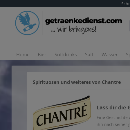
Schn
Home
Bier
Softdrinks
Saft
Wasser
S
Spirituosen und weiteres von Chantre
Lass dir die
Eine Geschichte
ihn nach seiner 