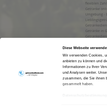
Hohenkirchen, Petriroda
,
99947 Bad Langensalza, Behringen, Bot
flexiblen Zah
Getränke onl
Umgebung - 
Lieblingsget
Getränkediens
Getränke in G
Getränkedien
zuverlässige
und Umgebu
Diese Webseite verwende
Getränkeliefe
Wir verwenden Cookies, um
Liefergebiet
anbieten zu können und di
Lieferservice
Informationen zu Ihrer Ve
Wir liefern G
und Analysen weiter. Unse
Kontakt
zusammen, die Sie ihnen b
Newsletter
gesammelt haben.
Datenschutzbestimmung
* Alle Pre
Webseitenbetreiber: Drink now GmbH:
AGB
|
Impressum
|
Datensc