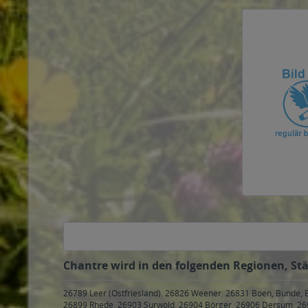
Chantre wird in den folgenden Regionen, Stä
26789 Leer (Ostfriesland)
,
26826 Weener
,
26831 Boen, Bunde, 
26899 Rhede
,
26903 Surwold
,
26904 Börger
,
26906 Dersum
,
26