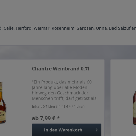
d
,
Celle
,
Herford
,
Weimar
,
Rosenheim
,
Garbsen
,
Unna
,
Bad Salzufle
Chantre Weinbrand 0,7l
"Ein Produkt, das mehr als 60
Jahre lang über alle Moden
hinweg den Geschmack der
Menschen trifft, darf getrost als
zeitloser Klassiker bezeichnet
Inhalt
0.7 Liter
(11,41 € * / 1 Liter)
werden. Dass unser Chantré seit
so langer Zeit überzeugt, liegt an
ab 7,99 € *
seiner einzigartigen...
In den
Warenkorb