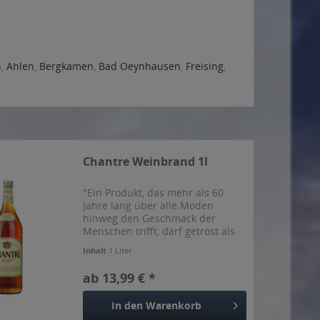
n
,
Ahlen
,
Bergkamen
,
Bad Oeynhausen
,
Freising
,
Chantre Weinbrand 1l
"Ein Produkt, das mehr als 60
Jahre lang über alle Moden
hinweg den Geschmack der
Menschen trifft, darf getrost als
zeitloser Klassiker bezeichnet
Inhalt
1 Liter
werden. Dass unser Chantré seit
so langer Zeit überzeugt, liegt an
ab 13,99 € *
seiner einzigartigen...
In den
Warenkorb