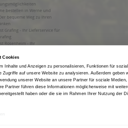
henheilingen, Issersheilingen, Kirchheilingen, Kleinwelsbach, Mülverstedt, Neu
lungsmöglichkeiten
ine bestellen in Werne und
Der bequeme Weg zu Ihren
ränken
t Grafing - Ihr Lieferservice für
rafing
st Rosenheim - Ihr
r Getränkeservice in Rosenheim
ng
t Cookies
rung in Starnberg
 Inhalte und Anzeigen zu personalisieren, Funktionen für sozia
e Zugriffe auf unsere Website zu analysieren. Außerdem geben w
 für Getränke
rwendung unserer Website an unsere Partner für soziale Medien
etränke
re Partner führen diese Informationen möglicherweise mit weite
ereitgestellt haben oder die sie im Rahmen Ihrer Nutzung der D
en
ise inkl. gesetzl. Mehrwertsteuer und ggf. zzgl.
Lieferkosten
, wenn nicht anders b
hutz
Besuchen Sie auch unsere Shops in:
München
,
Werne
,
Nordhorn
,
Bad Salzuf