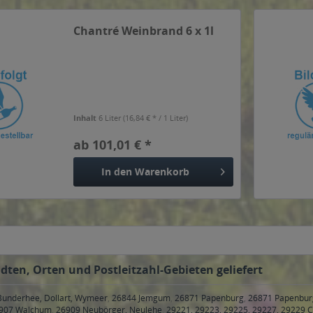
Chantré Weinbrand 6 x 1l
Inhalt
6 Liter
(16,84 € * / 1 Liter)
ab 101,01 € *
In den
Warenkorb
dten, Orten und Postleitzahl-Gebieten geliefert
Bunderhee, Dollart, Wymeer
,
26844 Jemgum
,
26871 Papenburg
,
26871 Papenbur
907 Walchum
,
26909 Neubörger, Neulehe
,
29221, 29223, 29225, 29227, 29229 C