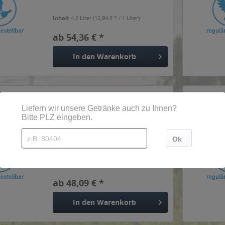
Inhalt
4.2 Liter
(12,94 € * / 1 Liter)
ab 54,36 € *
In den
Warenkorb
Chantré Weinbrand 24 x 0,1l
Inhalt
2.4 Liter
(20,04 € * / 1 Liter)
ab 48,09 € *
In den
Warenkorb