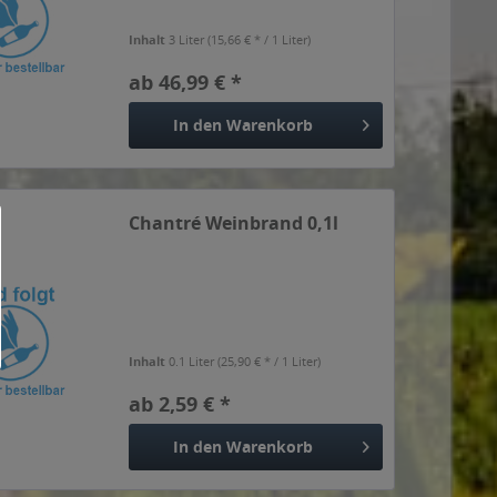
Inhalt
3 Liter
(15,66 € * / 1 Liter)
ab 46,99 € *
In den
Warenkorb
Chantré Weinbrand 0,1l
Inhalt
0.1 Liter
(25,90 € * / 1 Liter)
ab 2,59 € *
In den
Warenkorb