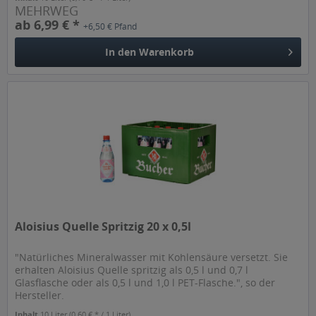
MEHRWEG
ab 6,99 € *
+6,50 € Pfand
In den
Warenkorb
Aloisius Quelle Spritzig 20 x 0,5l
"Natürliches Mineralwasser mit Kohlensäure versetzt. Sie
erhalten Aloisius Quelle spritzig als 0,5 l und 0,7 l
Glasflasche oder als 0,5 l und 1,0 l PET-Flasche.", so der
Hersteller.
Inhalt
10 Liter
(0,60 € * / 1 Liter)