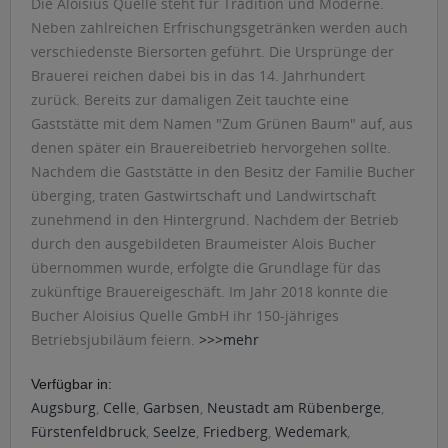
Die Aloisius Quelle steht für Tradition und Moderne.
Neben zahlreichen Erfrischungsgetränken werden auch
verschiedenste Biersorten geführt. Die Ursprünge der
Brauerei reichen dabei bis in das 14. Jahrhundert
zurück. Bereits zur damaligen Zeit tauchte eine
Gaststätte mit dem Namen "Zum Grünen Baum" auf, aus
denen später ein Brauereibetrieb hervorgehen sollte.
Nachdem die Gaststätte in den Besitz der Familie Bucher
überging, traten Gastwirtschaft und Landwirtschaft
zunehmend in den Hintergrund. Nachdem der Betrieb
durch den ausgebildeten Braumeister Alois Bucher
übernommen wurde, erfolgte die Grundlage für das
zukünftige Brauereigeschäft. Im Jahr 2018 konnte die
Bucher Aloisius Quelle GmbH ihr 150-jähriges
Betriebsjubiläum feiern.
>>>mehr
Verfügbar in:
Augsburg
,
Celle
,
Garbsen
,
Neustadt am Rübenberge
,
Fürstenfeldbruck
,
Seelze
,
Friedberg
,
Wedemark
,