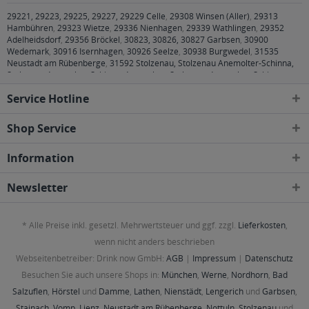
29221, 29223, 29225, 29227, 29229 Celle
,
29308 Winsen (Aller)
,
29313
Hambühren
,
29323 Wietze
,
29336 Nienhagen
,
29339 Wathlingen
,
29352
Adelheidsdorf
,
29356 Bröckel
,
30823, 30826, 30827 Garbsen
,
30900
Wedemark
,
30916 Isernhagen
,
30926 Seelze
,
30938 Burgwedel
,
31535
Neustadt am Rübenberge
,
31592 Stolzenau, Stolzenau Anemolter-Schinna,
Stolzenau Anemolter-Schinna, Anemolter, Stolzenau Anemolter-Schinna,
Schinna, Stolzenau Diethe, Stolzenau Frestorf, Stolzenau Hibben, Stolzenau
Service Hotline
Holzhausen, Stolze
,
82057 Icking
,
82211 Herrsching am Ammersee
,
82216
Maisach
,
82223 Eichenau
,
82229 Seefeld
,
82237 Wörthsee
,
82239 Alling
,
82256 Fürstenfeldbruck
,
82266 Inning am Ammersee
,
82269 Geltendorf
,
Shop Service
82275 Emmering
,
82279 Eching am Ammersee
,
82284 Grafrath
,
82287
Jesenwang
,
82288 Kottgeisering
,
82290 Landsberied
,
82291 Mammendorf
,
Information
82296 Schöngeising
,
82299 Türkenfeld
,
82347 Bernried
,
82541 Münsing
,
85247 Schwabhausen
,
85253 Erdweg
,
85254 Sulzemoos
,
86150, 86152,
86153, 86154, 86156, 86157, 86159, 86161, 86163, 86165, 86167, 86169,
Newsletter
86179, 86199 Augsburg
,
86316 Friedberg
,
86343 Königsbrunn
,
86356
Neusäß
,
86368 Gersthofen
,
86391 Stadtbergen
,
86399 Bobingen
,
86415
Mering
,
86420 Diedorf
,
86438 Kissing
,
86444 Affing
,
86453 Dasing
,
86456
* Alle Preise inkl. gesetzl. Mehrwertsteuer und ggf. zzgl.
Lieferkosten
,
Gablingen
,
86482 Aystetten
,
86504 Merching
,
86507 Kleinaitingen,
Oberottmarshausen
,
86511 Schmiechen
,
86551 Aichach
,
86559
wenn nicht anders beschrieben
Adelzhausen
,
86573 Obergriesbach
,
86830 Schwabmünchen
,
86836 Graben,
Webseitenbetreiber: Drink now GmbH:
AGB
|
Impressum
|
Datenschutz
Klosterlechfeld, Obermeitingen, Untermeitingen
,
86857 Hurlach
,
86899
Landsberg am Lech
,
86911 Dießen am Ammersee
,
86916 Kaufering
,
86919
Besuchen Sie auch unsere Shops in:
München
,
Werne
,
Nordhorn
,
Bad
Utting am Ammersee
,
86922 Eresing
,
86923 Finning
,
86926 Greifenberg
,
Salzuflen
,
Hörstel
und
Damme
,
Lathen
,
Nienstädt
,
Lengerich
und
Garbsen
,
86929 Penzing
,
86937 Scheuring
,
86938 Schondorf am Ammersee
,
86940
Stainach
,
Vomp
,
Lienz
,
Neustadt am Rübenberge
,
Nottuln
,
Stolzenau
und