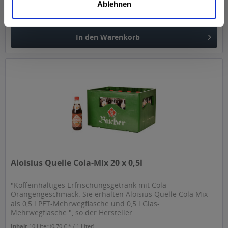
Ablehnen
MEHRWEG
ab 8,99 € *
+4,50 € Pfand
In den
Warenkorb
Aloisius Quelle Cola-Mix 20 x 0,5l
"Koffeinhaltiges Erfrischungsgetränk mit Cola-
Orangengeschmack. Sie erhalten Aloisius Quelle Cola Mix
als 0,5 l PET-Mehrwegflasche und 0,5 l Glas-
Mehrwegflasche.", so der Hersteller.
Inhalt
10 Liter
(0,70 € * / 1 Liter)