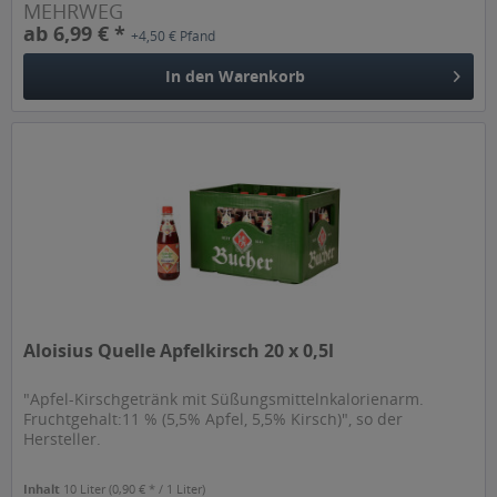
MEHRWEG
ab 6,99 € *
+4,50 € Pfand
In den
Warenkorb
Aloisius Quelle Apfelkirsch 20 x 0,5l
"Apfel-Kirschgetränk mit Süßungsmittelnkalorienarm.
Fruchtgehalt:11 % (5,5% Apfel, 5,5% Kirsch)", so der
Hersteller.
Inhalt
10 Liter
(0,90 € * / 1 Liter)