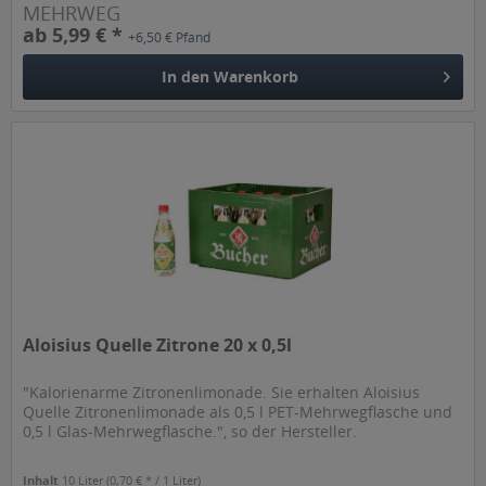
MEHRWEG
ab 5,99 € *
+6,50 € Pfand
In den
Warenkorb
Aloisius Quelle Zitrone 20 x 0,5l
"Kalorienarme Zitronenlimonade. Sie erhalten Aloisius
Quelle Zitronenlimonade als 0,5 l PET-Mehrwegflasche und
0,5 l Glas-Mehrwegflasche.", so der Hersteller.
Inhalt
10 Liter
(0,70 € * / 1 Liter)