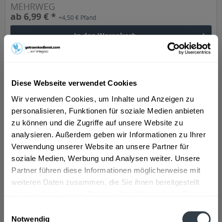
MEHRWEG
ab 6,99 € *
+4,50 € Pfand
In den
Warenkorb
Diese Webseite verwendet Cookies
Wir verwenden Cookies, um Inhalte und Anzeigen zu
personalisieren, Funktionen für soziale Medien anbieten
zu können und die Zugriffe auf unsere Website zu
analysieren. Außerdem geben wir Informationen zu Ihrer
Verwendung unserer Website an unsere Partner für
Aloisius Quelle Apfelschorle 20 x 0,5l
soziale Medien, Werbung und Analysen weiter. Unsere
Partner führen diese Informationen möglicherweise mit
"Apfelschorle ohne Zuckerzusatz (enthält von Natur aus
weiteren Daten zusammen, die Sie ihnen bereitgestellt
Zucker). Sie erhalten Aloisius Quelle Apfelschorle als 0,5 l
haben oder die sie im Rahmen Ihrer Nutzung der Dienste
PET-Mehrwegflasche und 0,5 l Glas-Mehrwegflasche.", so
gesammelt haben.
der Hersteller.
Einwilligungsauswahl
Notwendig
Inhalt
10 Liter
(0,90 € * / 1 Liter)