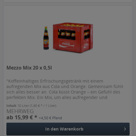
Mezzo Mix 20 x 0,5l
"Koffeinhaltiges Erfrischungsgetränk mit einem
aufregenden Mix aus Cola und Orange. Gemeinsam fühlt
sich alles besser an. Cola küsst Orange – ein Gefühl des
perfekten Mix. Ein Mix, um alles aufregender und
erfrischender werden zu lassen....
Inhalt
10 Liter
(1,60 € * / 1 Liter)
MEHRWEG
ab 15,99 € *
+4,50 € Pfand
In den
Warenkorb