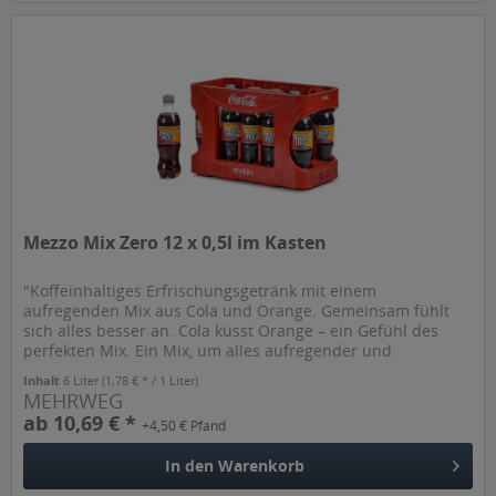
Mezzo Mix Zero 12 x 0,5l im Kasten
"Koffeinhaltiges Erfrischungsgetränk mit einem
aufregenden Mix aus Cola und Orange. Gemeinsam fühlt
sich alles besser an. Cola küsst Orange – ein Gefühl des
perfekten Mix. Ein Mix, um alles aufregender und
erfrischender werden zu lassen....
Inhalt
6 Liter
(1,78 € * / 1 Liter)
MEHRWEG
ab 10,69 € *
+4,50 € Pfand
In den
Warenkorb