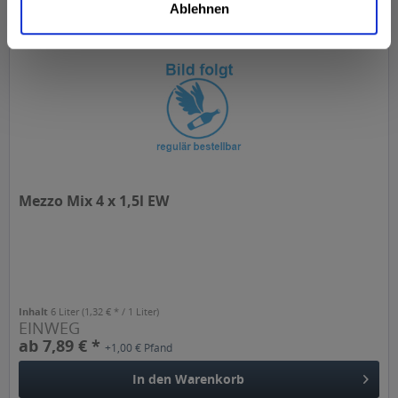
Ablehnen
Mezzo Mix 4 x 1,5l EW
Inhalt
6 Liter
(1,32 € * / 1 Liter)
EINWEG
ab 7,89 € *
+1,00 € Pfand
In den
Warenkorb