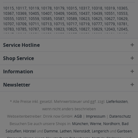
10115, 10117, 10119, 10178, 10179, 10315, 10317, 10318, 10319, 10365,
10367, 10369, 10405, 10407, 10409, 10435, 10437, 10439, 10551, 10553,
10555, 10557, 10559, 10585, 10587, 10589, 10623, 10625, 10627, 10629,
10707, 10709, 10711, 10713, 10715, 10717, 10719, 10777, 10779, 10781,
10783, 10785, 10787, 10789, 10823, 10825, 10827, 10829, 12043, 12045,
12047, 12049, 12051, 12053, 12055, 12057, 12059, 12099, 12101, 12103,
12105, 12107, 12109, 12157, 12159, 12161, 12163, 12165, 12167, 12169,
Service Hotline
12203, 12205, 12207, 12209, 12247, 12249, 12277, 12279, 12305, 12307,
12309, 12347, 12349, 12351, 12353, 12355, 12357, 12359, 12435, 12437,
12439, 12459, 12487, 12489, 12524, 12526, 12527, 12555, 12557, 12559,
Shop Service
12587, 12589, 12619, 12621, 12623, 12627, 12629, 12679, 12681, 12683,
12685, 12687, 12689, 13053, 13055, 13086, 13088, 13089, 13129, 13156,
Information
13158, 13187, 13189, 13347, 13349, 13351, 13353, 13355, 13357, 13359,
13403, 13405, 13407, 13409, 13435, 13437, 13439, 13465, 13467, 13469,
13503, 13505, 13507, 13509, 13581, 13583, 1 Berlin
,
10243, 10245, 10247,
Newsletter
10249 Berlin Friedrichshain
,
10961, 10963, 10965, 10967, 10969, 10997,
10999 Berlin Kreuzberg
,
20095 Hamburg, Hamburg Altstadt, Hamburg
Klostertor, Hamburg Sankt Georg
,
20097 Hamburg, Hamburg
* Alle Preise inkl. gesetzl. Mehrwertsteuer und ggf. zzgl.
Lieferkosten
,
Hammerbrook, Hamburg Klostertor, Hamburg Sankt Georg
,
20099
Hamburg, Hamburg Hamburg-Altstadt, Hamburg Sankt Georg
,
20144
wenn nicht anders beschrieben
Hamburg, Hamburg Eimsbüttel, Hamburg Harvestehude, Hamburg
Webseitenbetreiber: Drink now GmbH:
AGB
|
Impressum
|
Datenschutz
Hoheluft-Ost, Hamburg Rotherbaum
,
20146, 20148, 20149 Hamburg,
Hamburg Harvestehude, Hamburg Rotherbaum
,
20249 Hamburg, Hamburg
Besuchen Sie auch unsere Shops in:
München
,
Werne
,
Nordhorn
,
Bad
Eppendorf, Hamburg Harvestehude, Hamburg Hoheluft-Ost, Hamburg
Salzuflen
,
Hörstel
und
Damme
,
Lathen
,
Nienstädt
,
Lengerich
und
Garbsen
,
Winterhude
,
20251 Hamburg, Hamburg Alsterdorf, Hamburg Eppendorf,