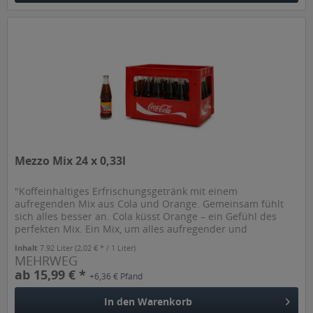
Mezzo Mix 24 x 0,33l
"Koffeinhaltiges Erfrischungsgetränk mit einem
aufregenden Mix aus Cola und Orange. Gemeinsam fühlt
sich alles besser an. Cola küsst Orange – ein Gefühl des
perfekten Mix. Ein Mix, um alles aufregender und
erfrischender werden zu...
Inhalt
7.92 Liter
(2,02 € * / 1 Liter)
MEHRWEG
ab 15,99 € *
+6,36 € Pfand
In den
Warenkorb