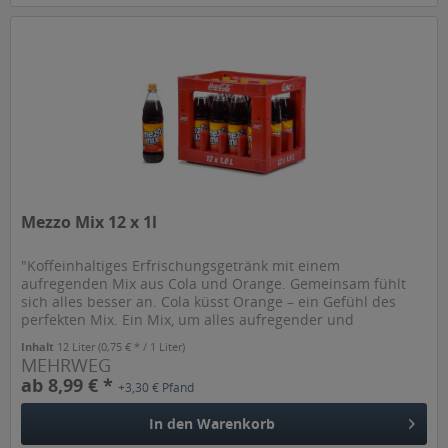
Mezzo Mix 12 x 1l
"Koffeinhaltiges Erfrischungsgetränk mit einem
aufregenden Mix aus Cola und Orange. Gemeinsam fühlt
sich alles besser an. Cola küsst Orange – ein Gefühl des
perfekten Mix. Ein Mix, um alles aufregender und
erfrischender werden zu lassen....
Inhalt
12 Liter
(0,75 € * / 1 Liter)
MEHRWEG
ab 8,99 € *
+3,30 € Pfand
In den
Warenkorb