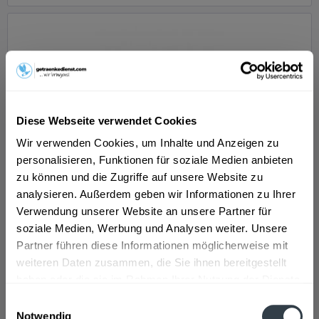
Diese Webseite verwendet Cookies
Wir verwenden Cookies, um Inhalte und Anzeigen zu
Mezzo Mix Dose 24 x 0,25l
personalisieren, Funktionen für soziale Medien anbieten
zu können und die Zugriffe auf unsere Website zu
"Koffeinhaltiges Erfrischungsgetränk mit einem
analysieren. Außerdem geben wir Informationen zu Ihrer
aufregenden Mix aus Cola und Orange. Gemeinsam fühlt
Verwendung unserer Website an unsere Partner für
sich alles besser an. Cola küsst Orange – ein Gefühl des
perfekten Mix. Ein Mix, um alles aufregender und
soziale Medien, Werbung und Analysen weiter. Unsere
erfrischender werden zu lassen....
Partner führen diese Informationen möglicherweise mit
Inhalt
6 Liter
(2,17 € * / 1 Liter)
EINWEG
weiteren Daten zusammen, die Sie ihnen bereitgestellt
ab 12,99 € *
+6,00 € Pfand
haben oder die sie im Rahmen Ihrer Nutzung der Dienste
gesammelt haben.
Einwilligungsauswahl
In den
Warenkorb
Notwendig