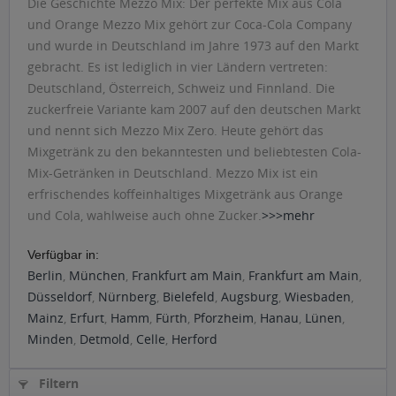
Die Geschichte Mezzo Mix: Der perfekte Mix aus Cola
und Orange Mezzo Mix gehört zur Coca-Cola Company
und wurde in Deutschland im Jahre 1973 auf den Markt
gebracht. Es ist lediglich in vier Ländern vertreten:
Deutschland, Österreich, Schweiz und Finnland. Die
zuckerfreie Variante kam 2007 auf den deutschen Markt
und nennt sich Mezzo Mix Zero. Heute gehört das
Mixgetränk zu den bekanntesten und beliebtesten Cola-
Mix-Getränken in Deutschland. Mezzo Mix ist ein
erfrischendes koffeinhaltiges Mixgetränk aus Orange
und Cola, wahlweise auch ohne Zucker.
>>>mehr
Verfügbar in:
Berlin
,
München
,
Frankfurt am Main
,
Frankfurt am Main
,
Düsseldorf
,
Nürnberg
,
Bielefeld
,
Augsburg
,
Wiesbaden
,
Mainz
,
Erfurt
,
Hamm
,
Fürth
,
Pforzheim
,
Hanau
,
Lünen
,
Minden
,
Detmold
,
Celle
,
Herford
Filtern