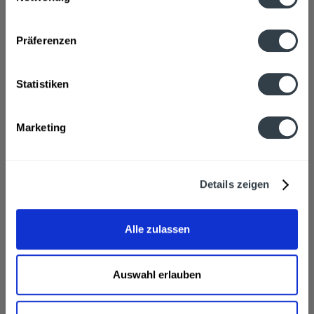
Datenschutzbestimmungen
Präferenzen
Statistiken
Marketing
Mezzo Mix 12 x 0,5l im Tray
Details zeigen
"Koffeinhaltiges Erfrischungsgetränk mit einem
aufregenden Mix aus Cola und Orange. Gemeinsam fühlt
sich alles besser an. Cola küsst Orange  ein Gefühl des
perfekten Mix. Ein Mix, um alles aufregender und
Alle zulassen
erfrischender werden zu lassen....
Inhalt
6 Liter
(1,67 € * / 1 Liter)
EINWEG
ab 9,99 € *
+3,00 € Pfand
Auswahl erlauben
In den
Warenkorb