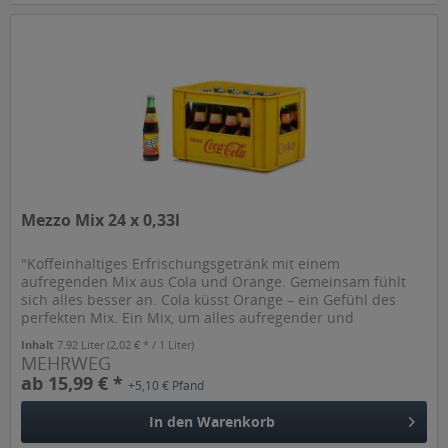
Mezzo Mix 24 x 0,33l
"Koffeinhaltiges Erfrischungsgetränk mit einem
aufregenden Mix aus Cola und Orange. Gemeinsam fühlt
sich alles besser an. Cola küsst Orange – ein Gefühl des
perfekten Mix. Ein Mix, um alles aufregender und
erfrischender werden zu lassen....
Inhalt
7.92 Liter
(2,02 € * / 1 Liter)
MEHRWEG
ab 15,99 € *
+5,10 € Pfand
In den
Warenkorb