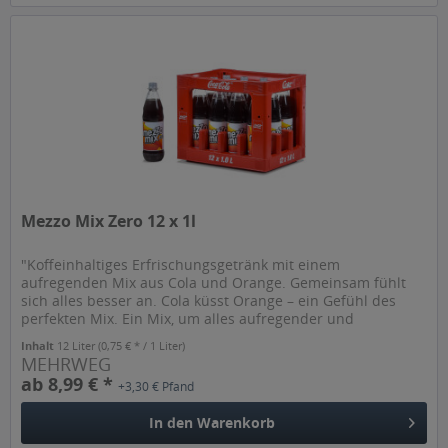
Mezzo Mix Zero 12 x 1l
"Koffeinhaltiges Erfrischungsgetränk mit einem
aufregenden Mix aus Cola und Orange. Gemeinsam fühlt
sich alles besser an. Cola küsst Orange – ein Gefühl des
perfekten Mix. Ein Mix, um alles aufregender und
erfrischender werden zu lassen....
Inhalt
12 Liter
(0,75 € * / 1 Liter)
MEHRWEG
ab 8,99 € *
+3,30 € Pfand
In den
Warenkorb