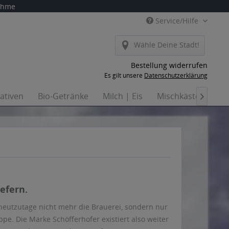
nahme
Service/Hilfe
Wähle Deine Stadt!
Bestellung widerrufen
Es gilt unsere
Datenschutzerklärung
nativen
Bio-Getränke
Milch | Eis
Mischkästen
Ha

efern.
t heutzutage nicht mehr die Brauerei, sondern nur
pe. Die Marke Schöfferhofer existiert also weiter