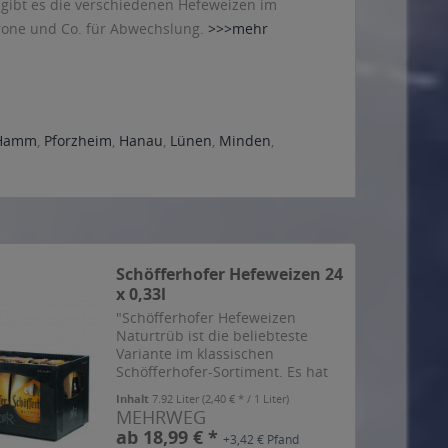
e gibt es die verschiedenen Hefeweizen im
itrone und Co. für Abwechslung.
>>>mehr
Hamm
,
Pforzheim
,
Hanau
,
Lünen
,
Minden
,
Schöfferhofer Hefeweizen 24
x 0,33l
"Schöfferhofer Hefeweizen
Naturtrüb ist die beliebteste
Variante im klassischen
Schöfferhofer-Sortiment. Es hat
noch ein wenig Hefe in der
Inhalt
7.92 Liter
(2,40 € * / 1 Liter)
Flasche und durch die verstärkte
MEHRWEG
Zugabe von Hopfen schmeckt es
ab 18,99 € *
+3,42 € Pfand
etwas herber, gleichzeitig sehr...