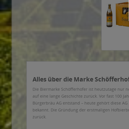
Alles über die Marke Schöfferho
Die Biermarke Schöfferhofer ist heutzutage nur no
auf eine lange Geschichte zurück. Vor fast 100 Ja
Bürgerbräu AG entstand – heute gehört diese AG z
bekannt. Die Gründung der erstmaligen Hofbierbra
zurück.