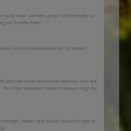
rt nicht mehr. Vielmehr gehört Schöfferhofer zur
lg von Schöfferhofer.
lt es sich um eine Biersorte mit 0,0 Prozent
er setzt bei ihrem Weizenbier natürlich auch auf
 – für einen besonders leckeren Genuss sorgt der
srichtungen. Neben dem Weizen Naturtrüb gibt es
uja.