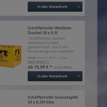
In den
Warenkorb
Schöfferhofer Weißbier
Dunkel 20 x 0,5l
"Schöfferhofer Dunkles
Hefeweizen funkelt
geheimnisvoll. Durch die
Verwendung eines speziellen
Malzes erhält es seine dunkle
Inhalt
10 Liter
(1,60 € * / 1 Liter)
Farbe und seinen
MEHRWEG
malzaromatischen Geschmack. So
ab 15,99 € *
+3,10 € Pfand
ist Schöfferhofer Dunkles
Hefeweizen nicht nur optisch
In den
Warenkorb
ein...
Schöfferhofer Granatapfel
24 x 0,33l Glas