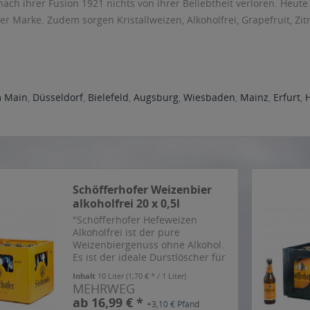
nach ihrer Fusion 1921 nichts von ihrer Beliebtheit verloren. Heut
er Marke. Zudem sorgen Kristallweizen, Alkoholfrei, Grapefruit, Z
m Main
,
Düsseldorf
,
Bielefeld
,
Augsburg
,
Wiesbaden
,
Mainz
,
Erfurt
,
Schöfferhofer Weizenbier
alkoholfrei 20 x 0,5l
"Schöfferhofer Hefeweizen
Alkoholfrei ist der pure
Weizenbiergenuss ohne Alkohol.
Es ist der ideale Durstlöscher für
alle, die gerne bewusst genießen
Inhalt
10 Liter
(1,70 € * / 1 Liter)
und die perfekte Erfrischung für
MEHRWEG
alle Weizenbierfreunde, die zwar
ab 16,99 € *
+3,10 € Pfand
auf Alkohol, nicht...