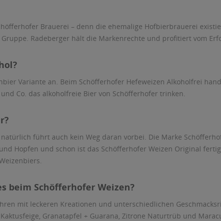
höfferhofer Brauerei – denn die ehemalige Hofbierbrauerei existie
Gruppe. Radeberger hält die Markenrechte und profitiert vom Erfo
hol?
nbier Variante an. Beim Schöfferhofer Hefeweizen Alkoholfrei hande
nd Co. das alkoholfreie Bier von Schöfferhofer trinken.
r?
natürlich führt auch kein Weg daran vorbei. Die Marke Schöfferhof
und Hopfen und schon ist das Schöfferhofer Weizen Original fertig
Weizenbiers.
s beim Schöfferhofer Weizen?
 Jahren mit leckeren Kreationen und unterschiedlichen Geschmack
 Kaktusfeige, Granatapfel + Guarana, Zitrone Naturtrüb und Marac