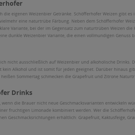
erhofer
ch die eigenen Weizenbier Getränke. Schöfferhofer Weizen gibt es i
vielmehr eine naturtrübe Färbung. Neben dem Schöfferhofer Weiz
 klare Variante, bei der im Gegensatz zum naturtrüben Weizen die H
ne dunkle Weizenbier Variante, die einen vollmundigen Genuss bi
ch nicht ausschließlich auf Weizenbier und alkoholische Drinks. 
t kein Alkohol und ist somit für jeden geeignet. Darüber hinaus gib
m heißen Sommertag schmecken die Grapefruit und Zitrone Naturtr
fer Drinks
r, wenn die Brauer nicht neue Geschmacksvarianten entwickeln wü
einer fruchtigen Limonade kombiniert werden. Wer die Schöfferhof
denen Geschmacksrichtungen erhältlich: Grapefruit, Kaktusfeige, Gr