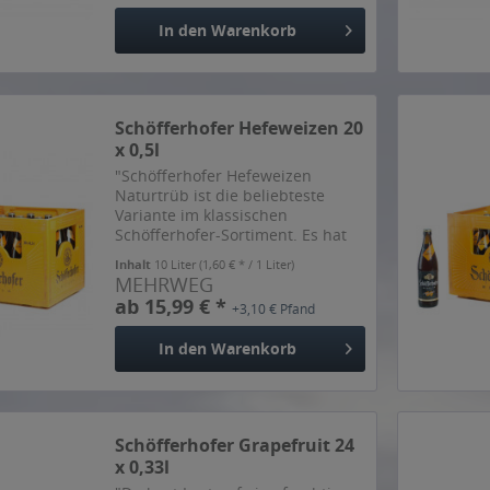
In den
Warenkorb
Schöfferhofer Hefeweizen 20
x 0,5l
"Schöfferhofer Hefeweizen
Naturtrüb ist die beliebteste
Variante im klassischen
Schöfferhofer-Sortiment. Es hat
noch ein wenig Hefe in der
Inhalt
10 Liter
(1,60 € * / 1 Liter)
Flasche und durch die verstärkte
MEHRWEG
Zugabe von Hopfen schmeckt es
ab 15,99 € *
+3,10 € Pfand
etwas herber, gleichzeitig sehr...
In den
Warenkorb
Schöfferhofer Grapefruit 24
x 0,33l