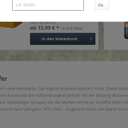
Inhalt
10 Liter
(1,60 € * / 1 Liter)
MEHRWEG
ab 15,99 € *
+3,10 € Pfand
In den
Warenkorb
fer
ch eine Biermarke. Die eigene Brauerei existiert nicht. Dabei blic
hren fusioniete die Hofbierbrauerei jedoch mit der Binding Brauere
ur Radeberger Gruppe, die die Markenrechte an Schöfferhofer hält
uerei fand übrigens 1873 statt – insgesamt blickt die Marke Schöf