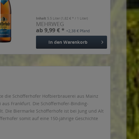
Inhalt
5.5 Liter
(1,82 € * / 1 Liter)
MEHRWEG
ab 9,99 € *
+2,38 € Pfand
In den
Warenkorb
kte die Schöfferhofer Hofbierbrauerei aus Mainz
i aus Frankfurt. Die Schöfferhofer-Binding-
. Die Biermarke Schöfferhofe ist bei Jung und Alt
ferhofer somit auf eine 150-jährige Geschichte