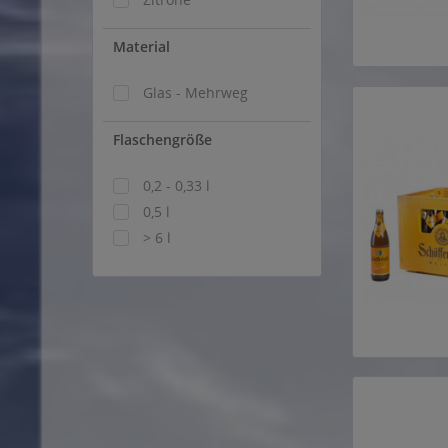
Material
Glas - Mehrweg
Flaschengröße
0,2 - 0,33 l
0,5 l
> 6 l