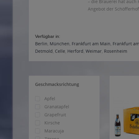
– die Brauerei hat auch 
Angebot der Schöfferhof
Verfügbar in:
Berlin
,
München
,
Frankfurt am Main
,
Frankfurt a
Detmold
,
Celle
,
Herford
,
Weimar
,
Rosenheim
Geschmacksrichtung
Apfel
Granatapfel
Grapefruit
Kirsche
Maracuja
Zitrone