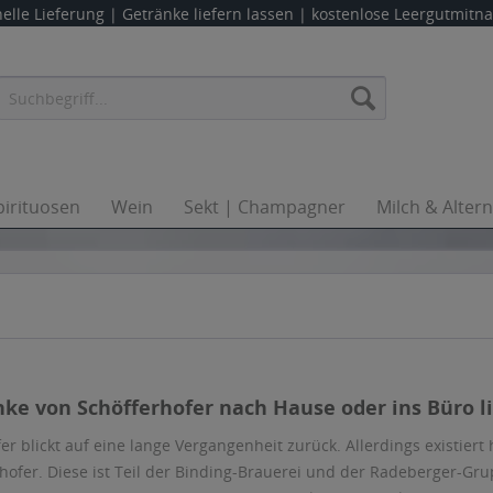
elle Lieferung |
Getränke liefern lassen
| kostenlose Leergutmit
pirituosen
Wein
Sekt | Champagner
Milch & Alter
nke von Schöfferhofer nach Hause oder ins Büro li
er blickt auf eine lange Vergangenheit zurück. Allerdings existier
ofer. Diese ist Teil der Binding-Brauerei und der Radeberger-Grup