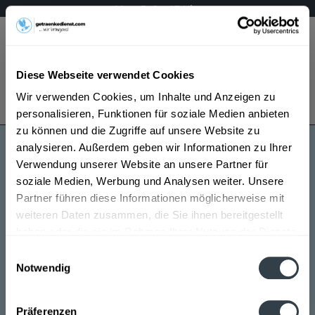
Mo – Fr 9 – 17 Uhr
Menü
Diese Webseite verwendet Cookies
Bestellung widerrufen
Wir verwenden Cookies, um Inhalte und Anzeigen zu
Es gilt unsere
Datenschutzerklärung
personalisieren, Funktionen für soziale Medien anbieten
zu können und die Zugriffe auf unsere Website zu
analysieren. Außerdem geben wir Informationen zu Ihrer
AC/DC Premium
Verwendung unserer Website an unsere Partner für
soziale Medien, Werbung und Analysen weiter. Unsere
Partner führen diese Informationen möglicherweise mit
weiteren Daten zusammen, die Sie ihnen bereitgestellt
haben oder die sie im Rahmen Ihrer Nutzung der Dienste
gesammelt haben.
Einwilligungsauswahl
Notwendig
AC/DC Premium wird in den folgenden Regionen,
Datenschutzbestimmungen
Städten, Orten und Postleitzahl-Gebieten geliefert
Präferenzen