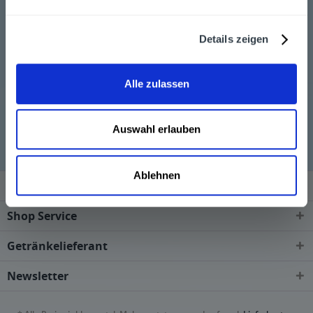
Größen 0,5 l, 0,75 l und 1,0 l. Zur Belieferung der
Gastronomie existiert die eigene Marke Alwa live Sehr
Details zeigen
gerne liefern wir Ihnen die Getränke von Alwa, wenn Sie
diese über unseren Online-Shop bestellen.
Alle zulassen
Alwa wird in den folgenden Regionen, Städten, Orten
und Postleitzahl-Gebieten geliefert
Auswahl erlauben
Ablehnen
Service Hotline
Shop Service
Getränkelieferant
Newsletter