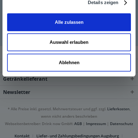
Details zeigen
Aperol wird in den folgenden Regionen, Städten,
Alle zulassen
Orten und Postleitzahl-Gebieten geliefert
Auswahl erlauben
Service Hotline
Ablehnen
Shop Service
Getränkelieferant
Newsletter
* Alle Preise inkl. gesetzl. Mehrwertsteuer und ggf. zzgl.
Lieferkosten
,
wenn nicht anders beschrieben
Webseitenbetreiber: Drink now GmbH:
AGB
|
Impressum
|
Datenschutz
Kontakt
Liefer- und Zahlungsbedingungen Augsburg