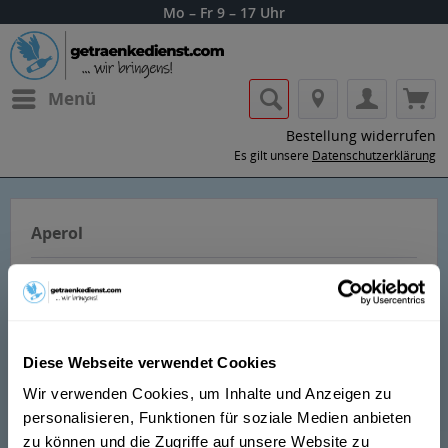
Mo – Fr 9 – 17 Uhr
Menü
Bestellung widerrufen
Es gilt unsere
Datenschutzerklärung
Aperol
Diese Webseite verwendet Cookies
Lass dir die Getränke von Aperol nach
Wir verwenden Cookies, um Inhalte und Anzeigen zu
Hause oder ins Büro liefern.
personalisieren, Funktionen für soziale Medien anbieten
zu können und die Zugriffe auf unsere Website zu