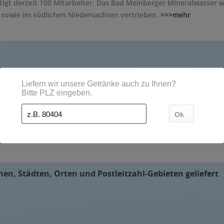
igt derzeit 100 Mitarbeiter. Das Bad Meinberger Mineralwasser w
sowie im südlichen Niedersachsen vertrieben.
>>>mehr
m, magnesiumhaltig und mit 328 mg/l reich an Calcium. Aktuell 
denen Geschmacksrichtungen. So werden kalorienfreies Zitronen
bei im PET-Format und als Glas Mehrwegflaschen erhältlich. Sehr 
-Shop bestellen.
en, Städten, Orten und Postleitzahl-Gebieten geliefert