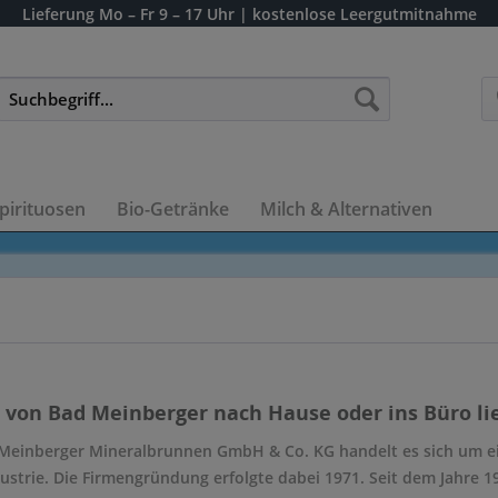
Lieferung
Mo – Fr 9 – 17 Uhr
| kostenlose Leergutmitnahme
pirituosen
Bio-Getränke
Milch & Alternativen
 von Bad Meinberger nach Hause oder ins Büro lie
 Meinberger Mineralbrunnen GmbH & Co. KG handelt es sich um e
strie. Die Firmengründung erfolgte dabei 1971. Seit dem Jahre 19