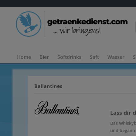
Home
Bier
Softdrinks
Saft
Wasser
S
Ballantines
Lass dir 
Das Whiskybl
und begann 