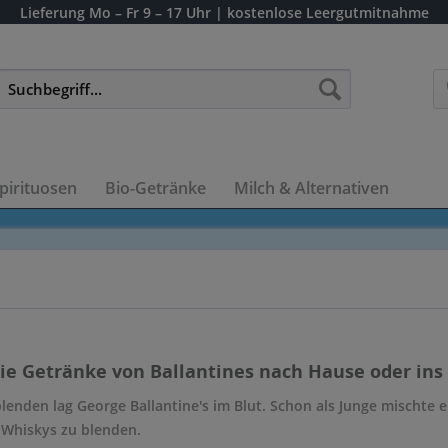
Lieferung
Mo – Fr 9 – 17 Uhr
| kostenlose Leergutmitnahme
pirituosen
Bio-Getränke
Milch & Alternativen
die Getränke von Ballantines nach Hause oder ins 
enden lag George Ballantine's im Blut. Schon als Junge mischte e
Whiskys zu blenden.