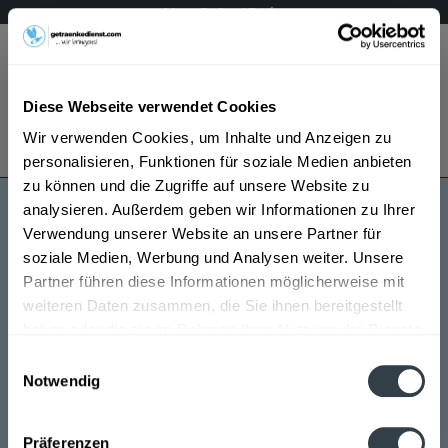
Mo – Fr 9 – 17 Uhr
Menü
Diese Webseite verwendet Cookies
Bestellung widerrufen
Wir verwenden Cookies, um Inhalte und Anzeigen zu
Es gilt unsere
Datenschutzerklärung
personalisieren, Funktionen für soziale Medien anbieten
zu können und die Zugriffe auf unsere Website zu
analysieren. Außerdem geben wir Informationen zu Ihrer
Bellini
Verwendung unserer Website an unsere Partner für
soziale Medien, Werbung und Analysen weiter. Unsere
Partner führen diese Informationen möglicherweise mit
weiteren Daten zusammen, die Sie ihnen bereitgestellt
haben oder die sie im Rahmen Ihrer Nutzung der Dienste
gesammelt haben.
Einwilligungsauswahl
Notwendig
Bellini wird in den folgenden Regionen, Städten,
Datenschutzbestimmungen
Orten und Postleitzahl-Gebieten geliefert
Präferenzen