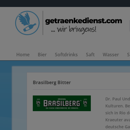
Home
Bier
Softdrinks
Saft
Wasser
S
Brasilberg Bitter
Dr. Paul Un
Kulturen. Be
sich in Rio 
Kraeuter ava
deutsche Gas