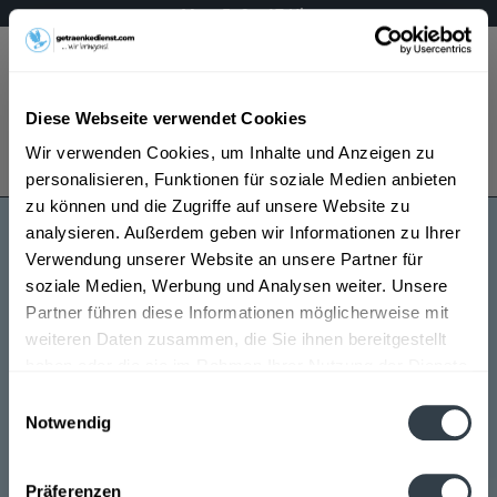
Mo – Fr 9 – 17 Uhr
Menü
Diese Webseite verwendet Cookies
Bestellung widerrufen
Wir verwenden Cookies, um Inhalte und Anzeigen zu
Es gilt unsere
Datenschutzerklärung
personalisieren, Funktionen für soziale Medien anbieten
zu können und die Zugriffe auf unsere Website zu
analysieren. Außerdem geben wir Informationen zu Ihrer
Braustolz
Verwendung unserer Website an unsere Partner für
soziale Medien, Werbung und Analysen weiter. Unsere
Partner führen diese Informationen möglicherweise mit
weiteren Daten zusammen, die Sie ihnen bereitgestellt
haben oder die sie im Rahmen Ihrer Nutzung der Dienste
gesammelt haben.
Einwilligungsauswahl
Notwendig
Braustolz wird in den folgenden Regionen, Städten,
Datenschutzbestimmungen
Orten und Postleitzahl-Gebieten geliefert
Präferenzen