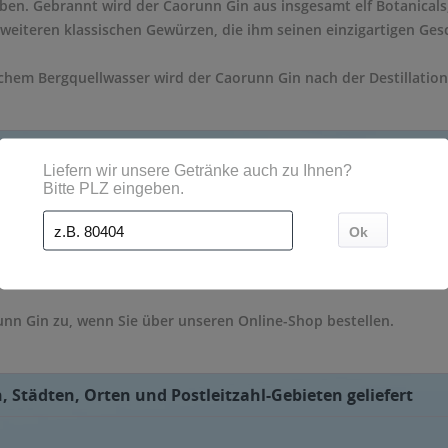
ben. Gebrannt wird der Caorunn Gin aus insgesamt elf Botanicals,
 weiteren klassischen Gewürzen, die ihm seinen einzigartigen Ges
chem Bergquellwasser wird der Caorunn Gin nach der Destillation
t wird der Caorunn Gin in edlen 700ml-Glasflaschen, die durch ih
nn Gin zu, wenn Sie über unseren Online-Shop bestellen.
 Städten, Orten und Postleitzahl-Gebieten geliefert