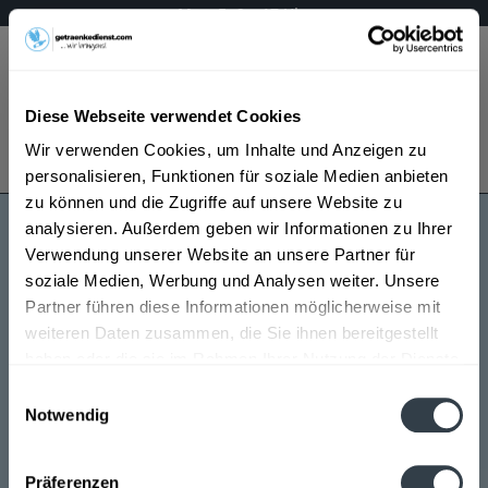
Mo – Fr 9 – 17 Uhr
Menü
Diese Webseite verwendet Cookies
Bestellung widerrufen
Wir verwenden Cookies, um Inhalte und Anzeigen zu
Es gilt unsere
Datenschutzerklärung
personalisieren, Funktionen für soziale Medien anbieten
zu können und die Zugriffe auf unsere Website zu
analysieren. Außerdem geben wir Informationen zu Ihrer
Cardenal
Verwendung unserer Website an unsere Partner für
soziale Medien, Werbung und Analysen weiter. Unsere
Partner führen diese Informationen möglicherweise mit
weiteren Daten zusammen, die Sie ihnen bereitgestellt
haben oder die sie im Rahmen Ihrer Nutzung der Dienste
gesammelt haben.
Einwilligungsauswahl
Notwendig
Cardenal wird in den folgenden Regionen, Städten,
Datenschutzbestimmungen
Orten und Postleitzahl-Gebieten geliefert
Präferenzen