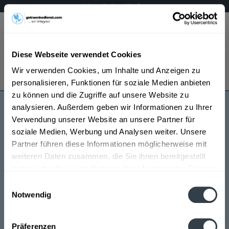
Mo – Fr 9 – 17 Uhr
Menü
Diese Webseite verwendet Cookies
Bestellung widerrufen
Wir verwenden Cookies, um Inhalte und Anzeigen zu
Es gilt unsere
Datenschutzerklärung
personalisieren, Funktionen für soziale Medien anbieten
zu können und die Zugriffe auf unsere Website zu
analysieren. Außerdem geben wir Informationen zu Ihrer
Château Lafitte
Verwendung unserer Website an unsere Partner für
soziale Medien, Werbung und Analysen weiter. Unsere
Partner führen diese Informationen möglicherweise mit
weiteren Daten zusammen, die Sie ihnen bereitgestellt
haben oder die sie im Rahmen Ihrer Nutzung der Dienste
gesammelt haben.
Einwilligungsauswahl
Notwendig
Château Lafitte wird in den folgenden Regionen,
Datenschutzbestimmungen
Städten, Orten und Postleitzahl-Gebieten geliefert
Präferenzen