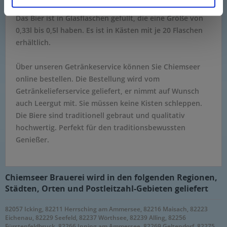
Das Bier ist in Glasflaschen gefüllt, die eine Größe von
0,33l bis 0,5l haben. Es ist in Kästen mit je 20 Flaschen
erhältlich.
Über unseren Getränkeservice können Sie Chiemseer
online bestellen. Die Bestellung wird vom
Getränkelieferservice geliefert, er nimmt auf Wunsch
auch Leergut mit. Sie müssen keine Kisten schleppen.
Die Biere sind traditionell gebraut und qualitativ
hochwertig. Perfekt für den traditionsbewussten
Genießer.
Chiemseer Brauerei wird in den folgenden Regionen,
Städten, Orten und Postleitzahl-Gebieten geliefert
82057 Icking, 82211 Herrsching am Ammersee, 82216 Maisach, 82223
Eichenau, 82229 Seefeld, 82237 Wörthsee, 82239 Alling, 82256
Fürstenfeldbruck, 82266 Inning am Ammersee, 82269 Geltendorf, 82275