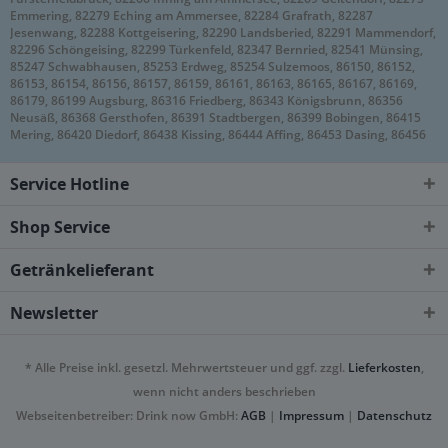
Emmering, 82279 Eching am Ammersee, 82284 Grafrath, 82287
Jesenwang, 82288 Kottgeisering, 82290 Landsberied, 82291 Mammendorf,
82296 Schöngeising, 82299 Türkenfeld, 82347 Bernried, 82541 Münsing,
85247 Schwabhausen, 85253 Erdweg, 85254 Sulzemoos, 86150, 86152,
86153, 86154, 86156, 86157, 86159, 86161, 86163, 86165, 86167, 86169,
86179, 86199 Augsburg, 86316 Friedberg, 86343 Königsbrunn, 86356
Neusäß, 86368 Gersthofen, 86391 Stadtbergen, 86399 Bobingen, 86415
Mering, 86420 Diedorf, 86438 Kissing, 86444 Affing, 86453 Dasing, 86456
Gablingen, 86482 Aystetten, 86504 Merching, 86507 Kleinaitingen,
Oberottmarshausen, 86511 Schmiechen, 86551 Aichach, 86559
Service Hotline
Adelzhausen, 86573 Obergriesbach, 86830 Schwabmünchen, 86836
Graben, Klosterlechfeld, Obermeitingen, Untermeitingen, 86857 Hurlach,
86899 Landsberg am Lech, 86911 Dießen am Ammersee, 86916 Kaufering,
Shop Service
86919 Utting am Ammersee, 86922 Eresing, 86923 Finning, 86926
Greifenberg, 86929 Penzing, 86937 Scheuring, 86938 Schondorf am
Getränkelieferant
Ammersee, 86940 Schwifting, 86949 Windach
Newsletter
* Alle Preise inkl. gesetzl. Mehrwertsteuer und ggf. zzgl.
Lieferkosten
,
wenn nicht anders beschrieben
Webseitenbetreiber: Drink now GmbH:
AGB
|
Impressum
|
Datenschutz