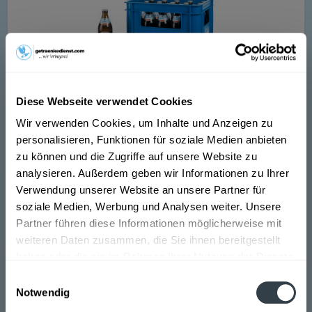
Chiemseer Hell 20 x 0,5l
Diese Webseite verwendet Cookies
"Das Chiemseer Hell aus Rosenheim am Inn im schönen
Wir verwenden Cookies, um Inhalte und Anzeigen zu
Chiemgau. Das Ursprungsrezept und die traditionelle
personalisieren, Funktionen für soziale Medien anbieten
Produktion sind Merkmale, die von einem echten süffigen
„Chiemseer Hell“ und „Chiemseer Braustoff“ erwartet
zu können und die Zugriffe auf unsere Website zu
werden können. Die...
analysieren. Außerdem geben wir Informationen zu Ihrer
Inhalt
10 Liter
(2,15 € * / 1 Liter)
MEHRWEG
Verwendung unserer Website an unsere Partner für
21,49 € *
+3,10 € Pfand
soziale Medien, Werbung und Analysen weiter. Unsere
Partner führen diese Informationen möglicherweise mit
weiteren Daten zusammen, die Sie ihnen bereitgestellt
In den
Warenkorb
haben oder die sie im Rahmen Ihrer Nutzung der Dienste
gesammelt haben.
Hinzugefügt
Einwilligungsauswahl
Notwendig
Datenschutzbestimmungen