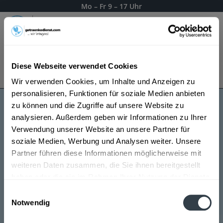
Mo – Fr 9 – 17 Uhr
Menü
Diese Webseite verwendet Cookies
Bestellung widerrufen
Es gilt unsere
Datenschutzerklärung
Wir verwenden Cookies, um Inhalte und Anzeigen zu
personalisieren, Funktionen für soziale Medien anbieten
zu können und die Zugriffe auf unsere Website zu
Cleebronn & Güglingen
analysieren. Außerdem geben wir Informationen zu Ihrer
Verwendung unserer Website an unsere Partner für
soziale Medien, Werbung und Analysen weiter. Unsere
Partner führen diese Informationen möglicherweise mit
weiteren Daten zusammen, die Sie ihnen bereitgestellt
haben oder die sie im Rahmen Ihrer Nutzung der Dienste
gesammelt haben.
Einwilligungsauswahl
Notwendig
Datenschutzbestimmungen