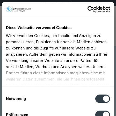
Mo – Fr 9 – 17 Uhr
Menü
Diese Webseite verwendet Cookies
Bestellung widerrufen
Wir verwenden Cookies, um Inhalte und Anzeigen zu
Es gilt unsere
Datenschutzerklärung
personalisieren, Funktionen für soziale Medien anbieten
zu können und die Zugriffe auf unsere Website zu
analysieren. Außerdem geben wir Informationen zu Ihrer
Cognac Dudognon
Verwendung unserer Website an unsere Partner für
soziale Medien, Werbung und Analysen weiter. Unsere
Partner führen diese Informationen möglicherweise mit
weiteren Daten zusammen, die Sie ihnen bereitgestellt
haben oder die sie im Rahmen Ihrer Nutzung der Dienste
gesammelt haben.
Einwilligungsauswahl
Notwendig
Cognac Dudognon wird in den folgenden Regionen,
Datenschutzbestimmungen
Städten, Orten und Postleitzahl-Gebieten geliefert
Präferenzen