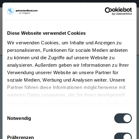
Mo – Fr 9 – 17 Uhr
Menü
Diese Webseite verwendet Cookies
Bestellung widerrufen
Wir verwenden Cookies, um Inhalte und Anzeigen zu
Es gilt unsere
Datenschutzerklärung
personalisieren, Funktionen für soziale Medien anbieten
zu können und die Zugriffe auf unsere Website zu
analysieren. Außerdem geben wir Informationen zu Ihrer
Cordelio Amaretto
Verwendung unserer Website an unsere Partner für
soziale Medien, Werbung und Analysen weiter. Unsere
Partner führen diese Informationen möglicherweise mit
weiteren Daten zusammen, die Sie ihnen bereitgestellt
haben oder die sie im Rahmen Ihrer Nutzung der Dienste
gesammelt haben.
Einwilligungsauswahl
Notwendig
Cordelio Amaretto wird in den folgenden Regionen,
Datenschutzbestimmungen
Städten, Orten und Postleitzahl-Gebieten geliefert
Präferenzen