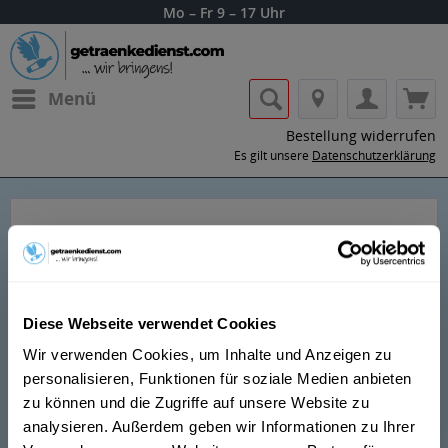
Mo – Fr 9 – 17 Uhr
Menü
Bestellung widerrufen
Es gilt unsere
Datenschutzerklärung
Corralejo Tequila
Diese Webseite verwendet Cookies
Wir verwenden Cookies, um Inhalte und Anzeigen zu
Die moderne Corralejo-Destillerie wurde 1996 eroeffnet
personalisieren, Funktionen für soziale Medien anbieten
und liegt im Hochland des Bundeslandes Guanajuato
zu können und die Zugriffe auf unsere Website zu
bei PÃ©njamo. Corralejo zaehlt heute zu den
analysieren. Außerdem geben wir Informationen zu Ihrer
meistgetrunkenen Tequilas in ganz Mexiko. Die