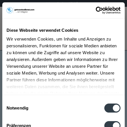
Mo – Fr 9 – 17 Uhr
Menü
Diese Webseite verwendet Cookies
Bestellung widerrufen
Wir verwenden Cookies, um Inhalte und Anzeigen zu
Es gilt unsere
Datenschutzerklärung
personalisieren, Funktionen für soziale Medien anbieten
zu können und die Zugriffe auf unsere Website zu
analysieren. Außerdem geben wir Informationen zu Ihrer
Côtes du Rhone
Verwendung unserer Website an unsere Partner für
soziale Medien, Werbung und Analysen weiter. Unsere
Partner führen diese Informationen möglicherweise mit
weiteren Daten zusammen, die Sie ihnen bereitgestellt
haben oder die sie im Rahmen Ihrer Nutzung der Dienste
gesammelt haben.
Einwilligungsauswahl
Notwendig
Côtes du Rhone wird in den folgenden Regionen,
Datenschutzbestimmungen
Städten, Orten und Postleitzahl-Gebieten geliefert
Präferenzen