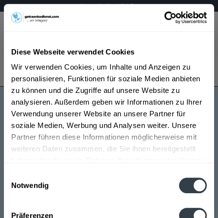
Mo – Fr 9 – 17 Uhr
Menü
Diese Webseite verwendet Cookies
Bestellung widerrufen
Wir verwenden Cookies, um Inhalte und Anzeigen zu
Es gilt unsere
Datenschutzerklärung
personalisieren, Funktionen für soziale Medien anbieten
zu können und die Zugriffe auf unsere Website zu
analysieren. Außerdem geben wir Informationen zu Ihrer
De geele Köm
Verwendung unserer Website an unsere Partner für
soziale Medien, Werbung und Analysen weiter. Unsere
Partner führen diese Informationen möglicherweise mit
weiteren Daten zusammen, die Sie ihnen bereitgestellt
haben oder die sie im Rahmen Ihrer Nutzung der Dienste
gesammelt haben.
Einwilligungsauswahl
Notwendig
De geele Köm wird in den folgenden Regionen,
Datenschutzbestimmungen
Städten, Orten und Postleitzahl-Gebieten geliefert
Präferenzen