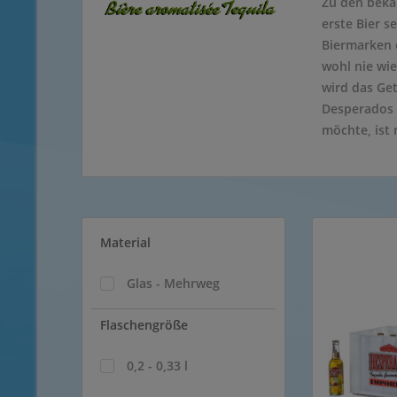
Zu den beka
erste Bier s
Biermarken 
wohl nie wi
wird das Get
Desperados 
möchte, ist
Material
Glas - Mehrweg
Flaschengröße
0,2 - 0,33 l