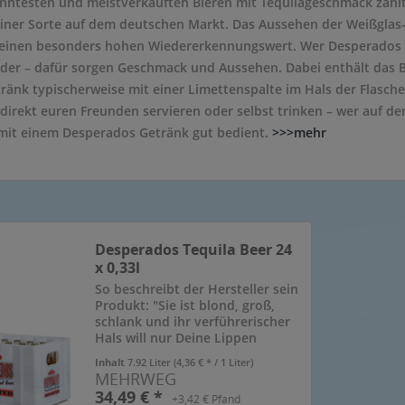
nntesten und meistverkauften Bieren mit Tequilageschmack zählt 
einer Sorte auf dem deutschen Markt. Das Aussehen der Weißglas-Re
einen besonders hohen Wiedererkennungswert. Wer Desperados e
eder – dafür sorgen Geschmack und Aussehen. Dabei enthält das B
ränk typischerweise mit einer Limettenspalte im Hals der Flasche
direkt euren Freunden servieren oder selbst trinken – wer auf d
 mit einem Desperados Getränk gut bedient.
>>>mehr
Desperados Tequila Beer 24
x 0,33l
So beschreibt der Hersteller sein
Produkt: "Sie ist blond, groß,
schlank und ihr verführerischer
Hals will nur Deine Lippen
spüren. Wenn der Geschmack
Inhalt
7.92 Liter
(4,36 € * / 1 Liter)
alles übertrifft, kann das nur
MEHRWEG
eines bedeuten: Ekstase. Die
34,49 € *
+3,42 € Pfand
fetten Beats, zu denen Du...