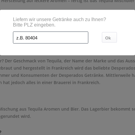
 Herstellung auf leckere Aromen – fertig ist das Tequila Mischbie
?
rados? Mittlerweile hat die Heineken Brauerei die Vertriebsrecht
 heute verschiedene Brauereien, um das Desperados herzustellen.
er? Der Geschmack von Tequila, der Name der Marke und das Auss
raut und hergestellt in Frankreich wird das beliebte Desperados
ehmer und Konsumenten der Desperados Getränke. Mittlerweile ha
hat jedoch alles in einer Brauerei in Frankreich.
Mischung aus Tequila Aromen und Bier. Das Lagerbier bekommt s
bgerundet wird.
?