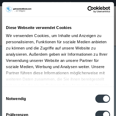
Mo – Fr 9 – 17 Uhr
Menü
Diese Webseite verwendet Cookies
Bestellung widerrufen
Wir verwenden Cookies, um Inhalte und Anzeigen zu
Es gilt unsere
Datenschutzerklärung
personalisieren, Funktionen für soziale Medien anbieten
zu können und die Zugriffe auf unsere Website zu
analysieren. Außerdem geben wir Informationen zu Ihrer
Eberfürst
Verwendung unserer Website an unsere Partner für
soziale Medien, Werbung und Analysen weiter. Unsere
Partner führen diese Informationen möglicherweise mit
weiteren Daten zusammen, die Sie ihnen bereitgestellt
haben oder die sie im Rahmen Ihrer Nutzung der Dienste
gesammelt haben.
Einwilligungsauswahl
Notwendig
Eberfürst wird in den folgenden Regionen, Städten,
Datenschutzbestimmungen
Orten und Postleitzahl-Gebieten geliefert
Präferenzen