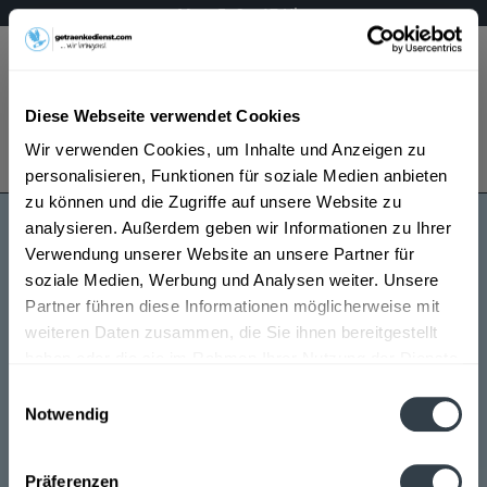
Mo – Fr 9 – 17 Uhr
Menü
Diese Webseite verwendet Cookies
Bestellung widerrufen
Wir verwenden Cookies, um Inhalte und Anzeigen zu
Es gilt unsere
Datenschutzerklärung
personalisieren, Funktionen für soziale Medien anbieten
zu können und die Zugriffe auf unsere Website zu
analysieren. Außerdem geben wir Informationen zu Ihrer
Ebner
Verwendung unserer Website an unsere Partner für
soziale Medien, Werbung und Analysen weiter. Unsere
Partner führen diese Informationen möglicherweise mit
weiteren Daten zusammen, die Sie ihnen bereitgestellt
haben oder die sie im Rahmen Ihrer Nutzung der Dienste
gesammelt haben.
Einwilligungsauswahl
Notwendig
Ebner wird in den folgenden Regionen, Städten,
Datenschutzbestimmungen
Orten und Postleitzahl-Gebieten geliefert
Präferenzen