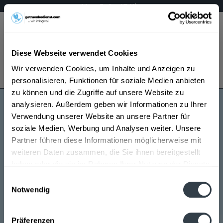
Mo – Fr 9 – 17 Uhr
Menü
Diese Webseite verwendet Cookies
Bestellung widerrufen
Wir verwenden Cookies, um Inhalte und Anzeigen zu
Es gilt unsere
Datenschutzerklärung
personalisieren, Funktionen für soziale Medien anbieten
zu können und die Zugriffe auf unsere Website zu
analysieren. Außerdem geben wir Informationen zu Ihrer
Erber
Verwendung unserer Website an unsere Partner für
soziale Medien, Werbung und Analysen weiter. Unsere
Partner führen diese Informationen möglicherweise mit
weiteren Daten zusammen, die Sie ihnen bereitgestellt
haben oder die sie im Rahmen Ihrer Nutzung der Dienste
gesammelt haben.
Einwilligungsauswahl
Notwendig
Erber wird in den folgenden Regionen, Städten, Orten
Datenschutzbestimmungen
und Postleitzahl-Gebieten geliefert
Präferenzen