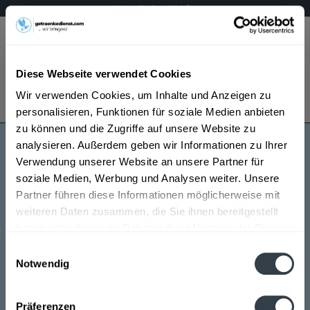
Mo – Fr 9 – 17 Uhr
Menü
Diese Webseite verwendet Cookies
Bestellung widerrufen
Wir verwenden Cookies, um Inhalte und Anzeigen zu
Es gilt unsere
Datenschutzerklärung
personalisieren, Funktionen für soziale Medien anbieten
zu können und die Zugriffe auf unsere Website zu
analysieren. Außerdem geben wir Informationen zu Ihrer
Erzquell
Verwendung unserer Website an unsere Partner für
soziale Medien, Werbung und Analysen weiter. Unsere
Partner führen diese Informationen möglicherweise mit
weiteren Daten zusammen, die Sie ihnen bereitgestellt
haben oder die sie im Rahmen Ihrer Nutzung der Dienste
gesammelt haben.
Einwilligungsauswahl
Notwendig
Erzquell wird in den folgenden Regionen, Städten,
Datenschutzbestimmungen
Orten und Postleitzahl-Gebieten geliefert
Präferenzen