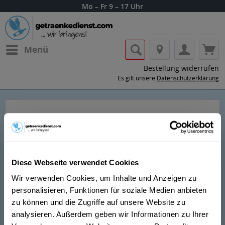
Mo – Fr 9 – 17 Uhr
Menü
Bestellung widerrufen
Es gilt unsere
Datenschutzerklärung
Etter Spirituosen
Diese Webseite verwendet Cookies
Wir verwenden Cookies, um Inhalte und Anzeigen zu
1823: Erstmalige Erwaehnung der Kirschherstellung aus
personalisieren, Funktionen für soziale Medien anbieten
eigenen Kirschen auf dem Bauernhof Ã‚Â«BergliÃ‚Â» in
zu können und die Zugriffe auf unsere Website zu
Menzingen. Bauer Johann Baptist Etter betrieb dort das
analysieren. Außerdem geben wir Informationen zu Ihrer
Brennen als Nebenerwerb und legte so den Grundstein