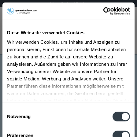
Mo – Fr 9 – 17 Uhr
Menü
Diese Webseite verwendet Cookies
Bestellung widerrufen
Wir verwenden Cookies, um Inhalte und Anzeigen zu
Es gilt unsere
Datenschutzerklärung
personalisieren, Funktionen für soziale Medien anbieten
zu können und die Zugriffe auf unsere Website zu
analysieren. Außerdem geben wir Informationen zu Ihrer
Flow Tea
Verwendung unserer Website an unsere Partner für
soziale Medien, Werbung und Analysen weiter. Unsere
Partner führen diese Informationen möglicherweise mit
weiteren Daten zusammen, die Sie ihnen bereitgestellt
haben oder die sie im Rahmen Ihrer Nutzung der Dienste
gesammelt haben.
Einwilligungsauswahl
Notwendig
Flow Tea wird in den folgenden Regionen, Städten,
Datenschutzbestimmungen
Orten und Postleitzahl-Gebieten geliefert
Präferenzen