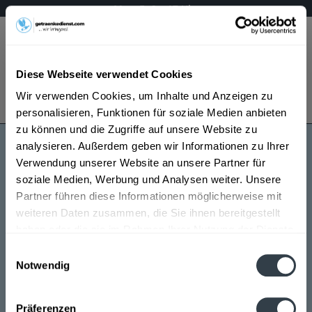
Mo – Fr 9 – 17 Uhr
Menü
Diese Webseite verwendet Cookies
Bestellung widerrufen
Wir verwenden Cookies, um Inhalte und Anzeigen zu
Es gilt unsere
Datenschutzerklärung
personalisieren, Funktionen für soziale Medien anbieten
zu können und die Zugriffe auf unsere Website zu
analysieren. Außerdem geben wir Informationen zu Ihrer
Forsters
Verwendung unserer Website an unsere Partner für
soziale Medien, Werbung und Analysen weiter. Unsere
Partner führen diese Informationen möglicherweise mit
weiteren Daten zusammen, die Sie ihnen bereitgestellt
haben oder die sie im Rahmen Ihrer Nutzung der Dienste
gesammelt haben.
Einwilligungsauswahl
Notwendig
Forsters wird in den folgenden Regionen, Städten,
Datenschutzbestimmungen
Orten und Postleitzahl-Gebieten geliefert
Präferenzen