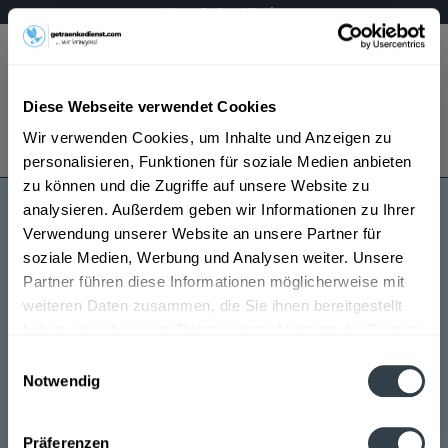
Mo – Fr 9 – 17 Uhr
Menü
Diese Webseite verwendet Cookies
Bestellung widerrufen
Wir verwenden Cookies, um Inhalte und Anzeigen zu
Es gilt unsere
Datenschutzerklärung
personalisieren, Funktionen für soziale Medien anbieten
zu können und die Zugriffe auf unsere Website zu
analysieren. Außerdem geben wir Informationen zu Ihrer
Franz Fies Spirituosen
Verwendung unserer Website an unsere Partner für
soziale Medien, Werbung und Analysen weiter. Unsere
Partner führen diese Informationen möglicherweise mit
weiteren Daten zusammen, die Sie ihnen bereitgestellt
haben oder die sie im Rahmen Ihrer Nutzung der Dienste
gesammelt haben.
Einwilligungsauswahl
Notwendig
Franz Fies Spirituosen wird in den folgenden
Datenschutzbestimmungen
Regionen, Städten, Orten und Postleitzahl-Gebieten
Präferenzen
geliefert