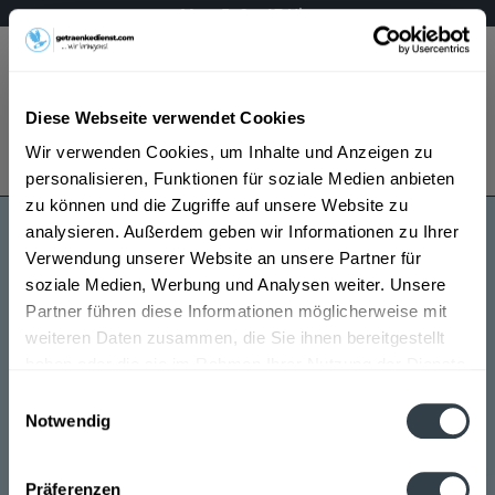
Mo – Fr 9 – 17 Uhr
Menü
Diese Webseite verwendet Cookies
Bestellung widerrufen
Wir verwenden Cookies, um Inhalte und Anzeigen zu
Es gilt unsere
Datenschutzerklärung
personalisieren, Funktionen für soziale Medien anbieten
zu können und die Zugriffe auf unsere Website zu
analysieren. Außerdem geben wir Informationen zu Ihrer
Gackerl
Verwendung unserer Website an unsere Partner für
soziale Medien, Werbung und Analysen weiter. Unsere
Partner führen diese Informationen möglicherweise mit
weiteren Daten zusammen, die Sie ihnen bereitgestellt
haben oder die sie im Rahmen Ihrer Nutzung der Dienste
gesammelt haben.
Einwilligungsauswahl
Notwendig
Gackerl wird in den folgenden Regionen, Städten,
Datenschutzbestimmungen
Orten und Postleitzahl-Gebieten geliefert
Präferenzen