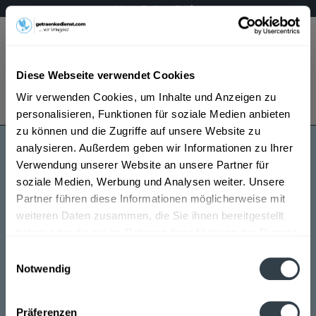
Mo – Fr 9 – 17 Uhr
Menü
Diese Webseite verwendet Cookies
Bestellung widerrufen
Wir verwenden Cookies, um Inhalte und Anzeigen zu
Es gilt unsere
Datenschutzerklärung
personalisieren, Funktionen für soziale Medien anbieten
zu können und die Zugriffe auf unsere Website zu
analysieren. Außerdem geben wir Informationen zu Ihrer
Gräfs
Verwendung unserer Website an unsere Partner für
soziale Medien, Werbung und Analysen weiter. Unsere
Partner führen diese Informationen möglicherweise mit
weiteren Daten zusammen, die Sie ihnen bereitgestellt
haben oder die sie im Rahmen Ihrer Nutzung der Dienste
gesammelt haben.
Einwilligungsauswahl
Notwendig
Gräfs wird in den folgenden Regionen, Städten, Orten
Datenschutzbestimmungen
und Postleitzahl-Gebieten geliefert
Präferenzen