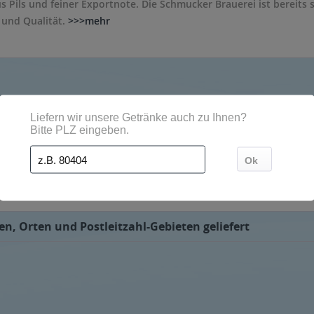
 Pils und feiner Exportnote. Die Schmucker Brauerei ist bereits 
 und Qualität.
>>>mehr
ne angenehm herb und süffige Note. Der Alkoholgehalt von GULD
DE Bier ist dabei als Dose, Flasche und Kasten erhältlich. Die 
boten. Sehr gerne liefern wir Ihnen die Getränke von GUDE, wenn 
n, Orten und Postleitzahl-Gebieten geliefert