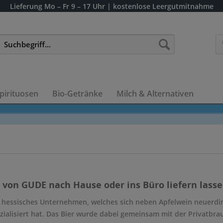
Lieferung
Mo – Fr 9 – 17 Uhr
| kostenlose Leergutmitnahme
pirituosen
Bio-Getränke
Milch & Alternativen
 von GUDE nach Hause oder ins Büro liefern lasse
n hessisches Unternehmen, welches sich neben Apfelwein neuerdin
zialisiert hat. Das Bier wurde dabei gemeinsam mit der Privatbra