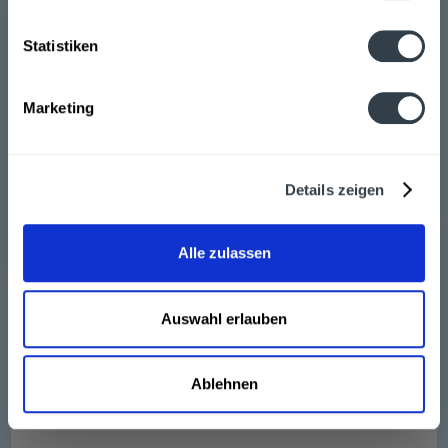
Statistiken
Marketing
Gutmann Hefeweizen Hell 20 x 0,5l
"Besonders weizenaromatisch und typisch hefeblumig.
Ausgewogenes Frucht- und Hefearoma. Mild und
Details zeigen
harmonisch. Original Flaschengärung. Traditionell
obergärige Spezialität", so der Hersteller.
Inhalt
10 Liter
(2,10 € * / 1 Liter)
Alle zulassen
MEHRWEG
20,99 € *
+3,10 € Pfand
Auswahl erlauben
In den
Warenkorb
Ablehnen
Hinzugefügt