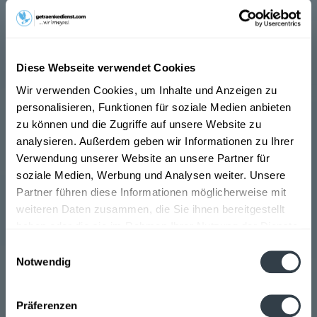
Diese Webseite verwendet Cookies
Gutmann Hefeweizen Dunkel 20 x 0,5l
Wir verwenden Cookies, um Inhalte und Anzeigen zu
"Dezent röstaromatisch und typisch hefeblumig.
personalisieren, Funktionen für soziale Medien anbieten
Ausgewogenes Karamell- und Hefearoma. Mild und würzig.
zu können und die Zugriffe auf unsere Website zu
Traditionell obergärige Spezialität. Original
Flaschengärung", so der Hersteller.
analysieren. Außerdem geben wir Informationen zu Ihrer
Verwendung unserer Website an unsere Partner für
Inhalt
10 Liter
(2,10 € * / 1 Liter)
MEHRWEG
soziale Medien, Werbung und Analysen weiter. Unsere
20,99 € *
+3,10 € Pfand
Partner führen diese Informationen möglicherweise mit
weiteren Daten zusammen, die Sie ihnen bereitgestellt
haben oder die sie im Rahmen Ihrer Nutzung der Dienste
In den
Warenkorb
gesammelt haben.
Einwilligungsauswahl
Hinzugefügt
Notwendig
Datenschutzbestimmungen
Präferenzen