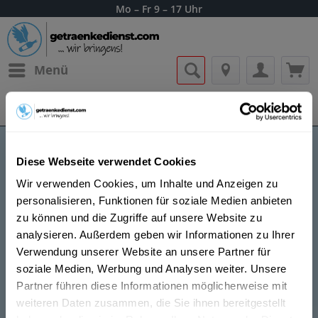
Mo – Fr 9 – 17 Uhr
Menü
Bestellung widerrufen
Es gilt unsere
Datenschutzerklärung
Diese Webseite verwendet Cookies
Heidsieck
Wir verwenden Cookies, um Inhalte und Anzeigen zu
personalisieren, Funktionen für soziale Medien anbieten
zu können und die Zugriffe auf unsere Website zu
analysieren. Außerdem geben wir Informationen zu Ihrer
Verwendung unserer Website an unsere Partner für
Die Geschichte von Heidsieck begann um 1777 als
soziale Medien, Werbung und Analysen weiter. Unsere
Florenz-Louis Heidsieck, ein Auswanderer aus
Partner führen diese Informationen möglicherweise mit
Deutschland, durch Liebe zu Agathe Perthois inspiriert
weiteren Daten zusammen, die Sie ihnen bereitgestellt
wurde, einen Wein der laechelt zu entwerfen. 1785