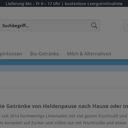
Lieferung
Mo – Fr 9 – 17 Uhr
| kostenlose Leergutmitnahme
pirituosen
Bio-Getränke
Milch & Alternativen
die Getränke von Heldenpause nach Hause oder ins
 seit 2014 hochwertige Limonaden mit viel gutem Fruchtsaft und 
wir komplett auf Zucker und süßen nur mit Fruchtsüße und etwas