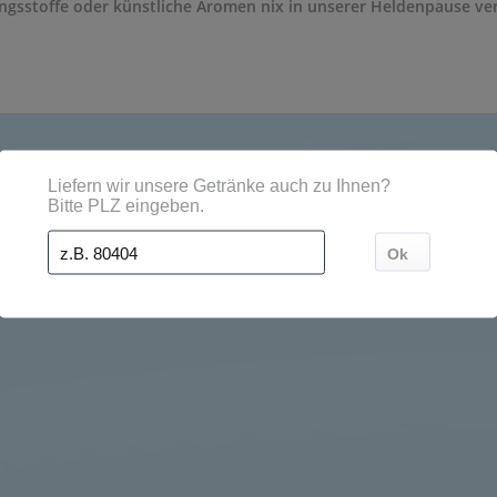
gsstoffe oder künstliche Aromen nix in unserer Heldenpause verlo
 Städten, Orten und Postleitzahl-Gebieten geliefert