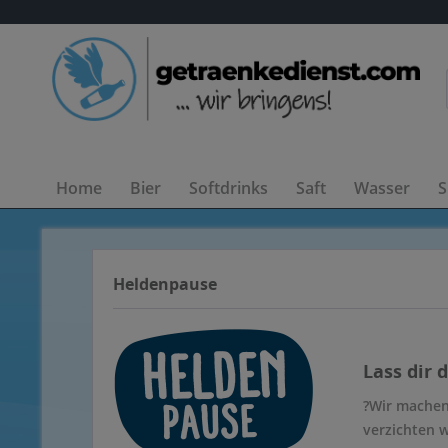
Home
Bier
Softdrinks
Saft
Wasser
S
Heldenpause
Lass dir 
?Wir machen
verzichten 