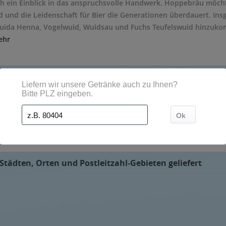
h ein Einblick in das anspruchsvolle Handwerk. Hoppebräu möchte 
d und die Leidenschaft für Bier die Generationen überdauert. In
uida Henna, Vogelwuid, Wuidsau und Fuchs Teufelswuid hinzuko
ehr
 Getränkelieferservice von getraenkedienst.com und nach Hause 
tädten, Orten und Postleitzahl-Gebieten geliefert