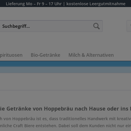
Lieferung
Mo – Fr 9 – 17 Uhr
| kostenlose Leergutmitnahme
pirituosen
Bio-Getränke
Milch & Alternativen
die Getränke von Hoppebräu nach Hause oder ins B
h von Hoppebräu ist es, dass traditionelles Handwerk mit kreat
liche Craft Biere entstehen. Dabei soll dem Kunden nicht nur ei